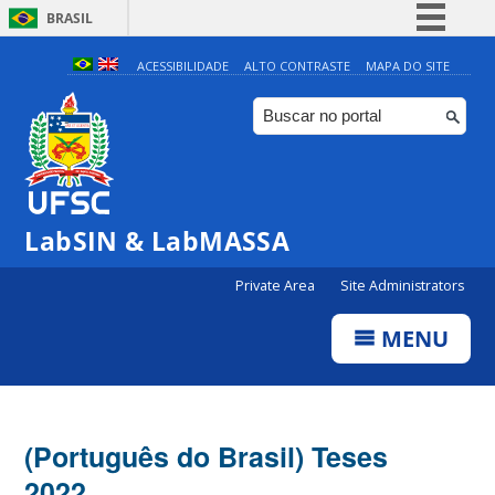
BRASIL
Simplifique!
ACESSIBILIDADE
ALTO CONTRASTE
MAPA DO SITE
Comunica BR
Participe
Acesso à informação
Legislação
LabSIN & LabMASSA
Canais
Private Area
Site Administrators
MENU
(Português do Brasil) Teses
2022