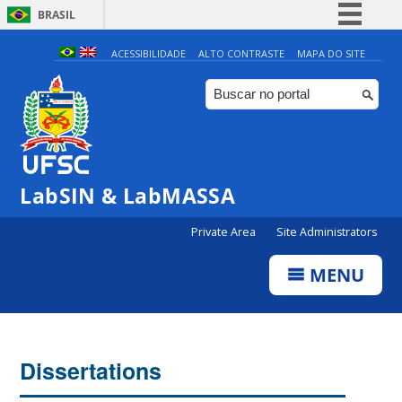
BRASIL
Simplifique!
ACESSIBILIDADE
ALTO CONTRASTE
MAPA DO SITE
Comunica BR
Participe
Acesso à informação
Legislação
LabSIN & LabMASSA
Canais
Private Area
Site Administrators
MENU
Dissertations