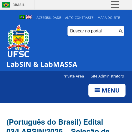
BRASIL
Simplifique!
ACESSIBILIDADE
ALTO CONTRASTE
MAPA DO SITE
Comunica BR
Participe
Acesso à informação
Legislação
LabSIN & LabMASSA
Canais
Private Area
Site Administrators
MENU
(Português do Brasil) Edital
03/LABSIN/2025 – Seleção de