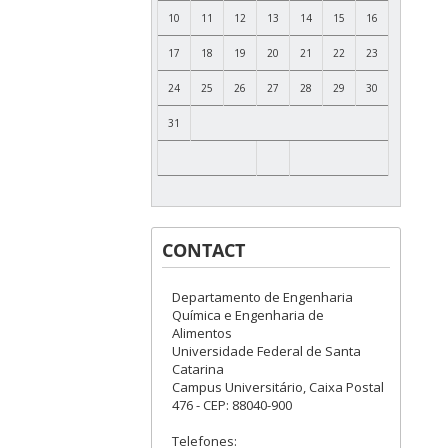
10
11
12
13
14
15
16
17
18
19
20
21
22
23
24
25
26
27
28
29
30
31
CONTACT
Departamento de Engenharia
Química e Engenharia de
Alimentos
Universidade Federal de Santa
Catarina
Campus Universitário, Caixa Postal
476 - CEP: 88040-900
Telefones: