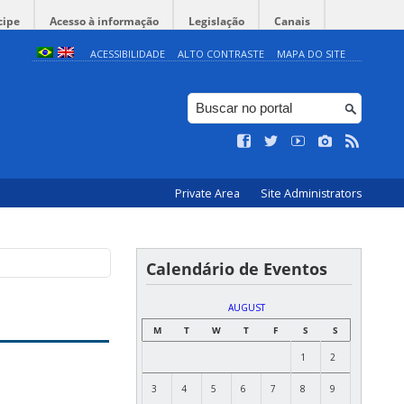
cipe
Acesso à informação
Legislação
Canais
ACESSIBILIDADE
ALTO CONTRASTE
MAPA DO SITE
Private Area
Site Administrators
Calendário de Eventos
AUGUST
M
T
W
T
F
S
S
1
2
3
4
5
6
7
8
9