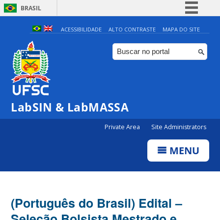
BRASIL
Simplifique!
ACESSIBILIDADE
ALTO CONTRASTE
MAPA DO SITE
Comunica BR
Participe
Acesso à informação
Legislação
LabSIN & LabMASSA
Canais
Private Area
Site Administrators
MENU
(Português do Brasil) Edital –
Seleção Bolsista Mestrado e