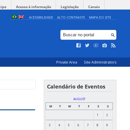
cipe
Acesso à informação
Legislação
Canais
ACESSIBILIDADE
ALTO CONTRASTE
MAPA DO SITE
Private Area
Site Administrators
Calendário de Eventos
AUGUST
M
T
W
T
F
S
S
1
2
3
4
5
6
7
8
9