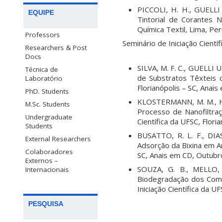
PICCOLI, H. H., GUELL
EQUIPE
Tintorial de Corantes
Química Textil, Lima, P
Professors
Seminário de Iniciação Científ
Researchers & Post
Docs
SILVA, M. F. C., GUELLI 
Técnica de
de Substratos Têxteis c
Laboratório
Florianópolis – SC, Anai
PhD. Students
KLOSTERMANN, M. M., HI
M.Sc. Students
Processo de Nanofiltraç
Undergraduate
Científica da UFSC, Flor
Students
BUSATTO, R. L. F., DIA
External Researchers
Adsorção da Bixina em Arg
Colaboradores
SC, Anais em CD, Outubr
Externos –
SOUZA, G. B., MELLO,
Internacionais
Biodegradação dos Comp
Iniciação Científica da U
PESQUISA