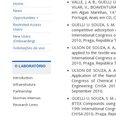
VALLE, J. A. B., GUELLI
Home
VILAR, V., BOAVENTURA
News
em Algas Marinhas, 14.
Portugal, Anais em CD, 
Opportunities »
GUELLI U. SOUZA, S. M. 
Restricted Access
Users
competitive adsorption
International Congress 
New Users
2010, Praga, República
(Onboarding)
ULSON DE SOUZA, A. A., V
Solicitações de uso
applied to the textile 
International Congress 
2010, Praga, República
O LABORATÓRIO
ULSON DE SOUZA, A. A.,
Application of the Nano
Introduction
Congress of Chemical 
Infraestrutura
Engineering CHISA 201
September 2010.
Partnership
GUELLI U. SOUZA, S. M. A
Normas Internas
BTEX Compounds using 
Research Lines
19th International Cong
CHISA 2010, Praga, Rep