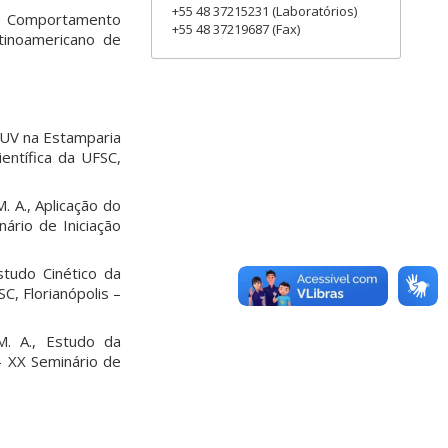
+55 48 37215231 (Laboratórios)
do Comportamento
+55 48 37219687 (Fax)
tinoamericano de
o UV na Estamparia
entífica da UFSC,
 A., Aplicação do
ário de Iniciação
tudo Cinético da
C, Florianópolis –
. A., Estudo da
 XX Seminário de