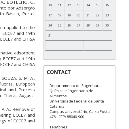
 A., BOTELHO, C.,
10
11
12
13
14
15
16
nte por Adsorção
o Básico, Porto,
17
18
19
20
21
22
23
24
25
26
27
28
29
30
mn applied to the
g ECCE7 and 19th
31
f ECCE7 and CHISA
ernative adsorbent
ng ECCE7 and 19th
f ECCE7 and CHISA
CONTACT
SOUZA, S. M. A.,
fluents, European
Departamento de Engenharia
ical and Process
Química e Engenharia de
a Theca, August-
Alimentos
Universidade Federal de Santa
Catarina
 A. A., Removal of
Campus Universitário, Caixa Postal
eering ECCE7 and
476 - CEP: 88040-900
ings of ECCE7 and
Telefones: