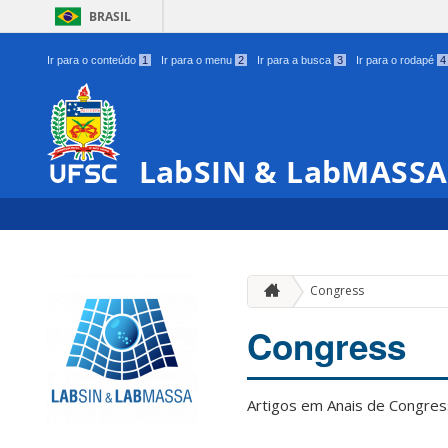
BRASIL
Ir para o conteúdo
1
Ir para o menu
2
Ir para a busca
3
Ir para o rodapé
4
LabSIN & LabMASSA
Congress
Congress
Artigos em Anais de Congre