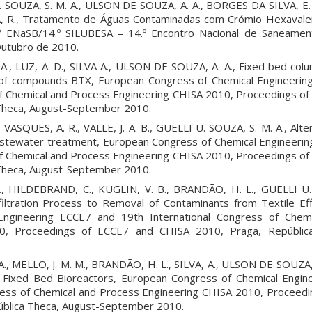
 U. SOUZA, S. M. A., ULSON DE SOUZA, A. A., BORGES DA SILVA, E.
, R., Tratamento de Águas Contaminadas com Crómio Hexavale
º ENaSB/14.º SILUBESA – 14.º Encontro Nacional de Saneament
Outubro de 2010.
A., LUZ, A. D., SILVA A., ULSON DE SOUZA, A. A., Fixed bed colu
 of compounds BTX, European Congress of Chemical Engineerin
of Chemical and Process Engineering CHISA 2010, Proceedings o
 Theca, August-September 2010.
ASQUES, A. R., VALLE, J. A. B., GUELLI U. SOUZA, S. M. A., Alt
wastewater treatment, European Congress of Chemical Engineeri
of Chemical and Process Engineering CHISA 2010, Proceedings o
 Theca, August-September 2010.
 HILDEBRAND, C., KUGLIN, V. B., BRANDÃO, H. L., GUELLI U. 
filtration Process to Removal of Contaminants from Textile Ef
Engineering ECCE7 and 19th International Congress of Chem
0, Proceedings of ECCE7 and CHISA 2010, Praga, Repúblic
., MELLO, J. M. M., BRANDÃO, H. L., SILVA, A., ULSON DE SOUZA,
Fixed Bed Bioreactors, European Congress of Chemical Engin
ress of Chemical and Process Engineering CHISA 2010, Proceed
ública Theca, August-September 2010.