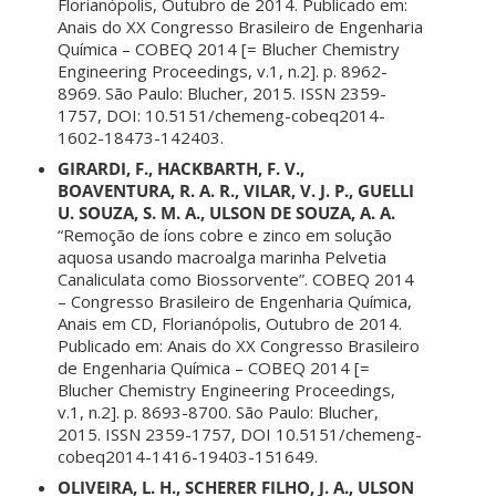
Florianópolis, Outubro de 2014. Publicado em:
Anais do XX Congresso Brasileiro de Engenharia
Química – COBEQ 2014 [= Blucher Chemistry
Engineering Proceedings, v.1, n.2]. p. 8962-
8969. São Paulo: Blucher, 2015. ISSN 2359-
1757, DOI: 10.5151/chemeng-cobeq2014-
1602-18473-142403.
GIRARDI, F., HACKBARTH, F. V.,
BOAVENTURA, R. A. R., VILAR, V. J. P., GUELLI
U. SOUZA, S. M. A., ULSON DE SOUZA, A. A.
“Remoção de íons cobre e zinco em solução
aquosa usando macroalga marinha Pelvetia
Canaliculata como Biossorvente”. COBEQ 2014
– Congresso Brasileiro de Engenharia Química,
Anais em CD, Florianópolis, Outubro de 2014.
Publicado em: Anais do XX Congresso Brasileiro
de Engenharia Química – COBEQ 2014 [=
Blucher Chemistry Engineering Proceedings,
v.1, n.2]. p. 8693-8700. São Paulo: Blucher,
2015. ISSN 2359-1757, DOI 10.5151/chemeng-
cobeq2014-1416-19403-151649.
OLIVEIRA, L. H., SCHERER FILHO, J. A., ULSON