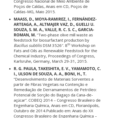
Congresso Nacional de Meio Ambiente de
Poços de Caldas, Anais em CD, Poços de
Caldas-MG, Maio 2015.
MAASS, D., MOYA-RAMIREZ, I., FERNÁNDEZ-
ARTEAGA, A., ALTMAJER VAZ, D., GUELLI U.
SOUZA, S. M. A., VALLE, R. C. S. C., GARCIA-
ROMAN, M.
“Two-phase olive mill waste as
feedstock for biosurfactant production by
th
Bacillus subtilis
DSM 3526″. 8
Workshop on
Fats and Oils as Renewable Feedstock for the
Chemical Industry, Proceedings of Congress,
Karlsruhe, Germany, March 29-31, 2015.
R. G. PAULA, TAKESHITA, E. V., YAMAMOTO, C.
I., ULSON DE SOUZA, A. A., BONI, H., T.
“Desenvolvimento de Materiais Sorventes a
partir de Fibras Vegetais na Contenção e
Remediação de Derramamentos de Petróleo:
Potencial de Sorção do Bagaço da Cana-de-
açúcar”. COBEQ 2014 – Congresso Brasileiro de
Engenharia Química, Anais em CD, Florianópolis,
Outubro de 2014.Publicado em: Anais do XX
Congresso Brasileiro de Engenharia Química –