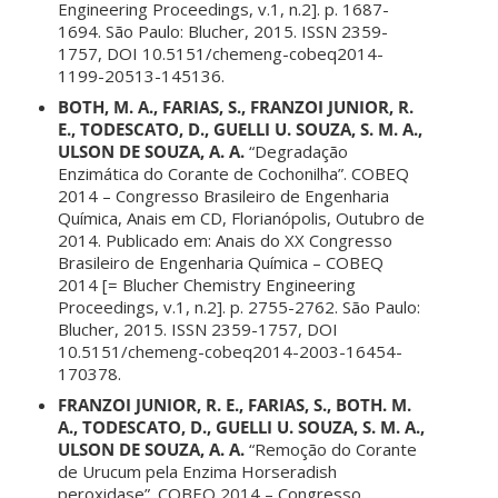
Engineering Proceedings, v.1, n.2]. p. 1687-
1694. São Paulo: Blucher, 2015. ISSN 2359-
1757, DOI 10.5151/chemeng-cobeq2014-
1199-20513-145136.
BOTH, M. A., FARIAS, S., FRANZOI JUNIOR, R.
E., TODESCATO, D., GUELLI U. SOUZA, S. M. A.,
ULSON DE SOUZA, A. A.
“Degradação
Enzimática do Corante de Cochonilha”. COBEQ
2014 – Congresso Brasileiro de Engenharia
Química, Anais em CD, Florianópolis, Outubro de
2014. Publicado em: Anais do XX Congresso
Brasileiro de Engenharia Química – COBEQ
2014 [= Blucher Chemistry Engineering
Proceedings, v.1, n.2]. p. 2755-2762. São Paulo:
Blucher, 2015. ISSN 2359-1757, DOI
10.5151/chemeng-cobeq2014-2003-16454-
170378.
FRANZOI JUNIOR, R. E., FARIAS, S., BOTH. M.
A., TODESCATO, D., GUELLI U. SOUZA, S. M. A.,
ULSON DE SOUZA, A. A.
“Remoção do Corante
de Urucum pela Enzima Horseradish
peroxidase”. COBEQ 2014 – Congresso