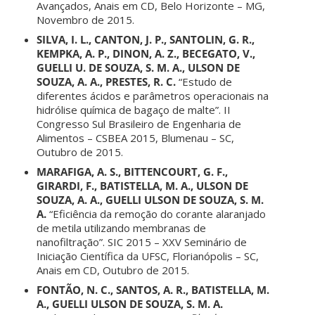
Avançados, Anais em CD, Belo Horizonte – MG,
Novembro de 2015.
SILVA, I. L., CANTON, J. P., SANTOLIN, G. R.,
KEMPKA, A. P., DINON, A. Z., BECEGATO, V.,
GUELLI U. DE SOUZA, S. M. A., ULSON DE
SOUZA, A. A., PRESTES, R. C.
“Estudo de
diferentes ácidos e parâmetros operacionais na
hidrólise química de bagaço de malte”. II
Congresso Sul Brasileiro de Engenharia de
Alimentos – CSBEA 2015, Blumenau – SC,
Outubro de 2015.
MARAFIGA, A. S., BITTENCOURT, G. F.,
GIRARDI, F., BATISTELLA, M. A., ULSON DE
SOUZA, A. A., GUELLI ULSON DE SOUZA, S. M.
A.
“Eficiência da remoção do corante alaranjado
de metila utilizando membranas de
nanofiltração”. SIC 2015 – XXV Seminário de
Iniciação Científica da UFSC, Florianópolis – SC,
Anais em CD, Outubro de 2015.
FONTÃO, N. C., SANTOS, A. R., BATISTELLA, M.
A., GUELLI ULSON DE SOUZA, S. M. A.