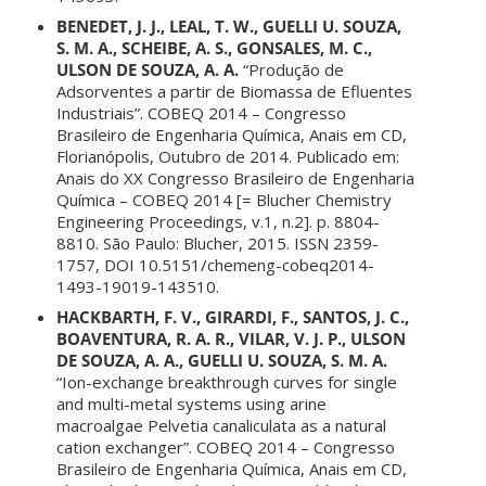
BENEDET, J. J., LEAL, T. W., GUELLI U. SOUZA,
S. M. A., SCHEIBE, A. S., GONSALES, M. C.,
ULSON DE SOUZA, A. A.
“Produção de
Adsorventes a partir de Biomassa de Efluentes
Industriais”. COBEQ 2014 – Congresso
Brasileiro de Engenharia Química, Anais em CD,
Florianópolis, Outubro de 2014. Publicado em:
Anais do XX Congresso Brasileiro de Engenharia
Química – COBEQ 2014 [= Blucher Chemistry
Engineering Proceedings, v.1, n.2]. p. 8804-
8810. São Paulo: Blucher, 2015. ISSN 2359-
1757, DOI 10.5151/chemeng-cobeq2014-
1493-19019-143510.
HACKBARTH, F. V., GIRARDI, F., SANTOS, J. C.,
BOAVENTURA, R. A. R., VILAR, V. J. P., ULSON
DE SOUZA, A. A., GUELLI U. SOUZA, S. M. A.
“Ion-exchange breakthrough curves for single
and multi-metal systems using arine
macroalgae Pelvetia canaliculata as a natural
cation exchanger”. COBEQ 2014 – Congresso
Brasileiro de Engenharia Química, Anais em CD,