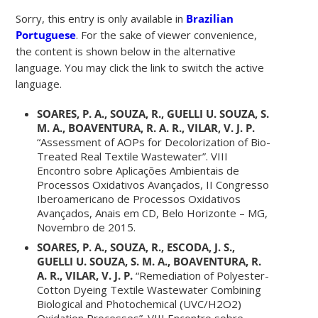
Sorry, this entry is only available in
Brazilian
Portuguese
. For the sake of viewer convenience,
the content is shown below in the alternative
language. You may click the link to switch the active
language.
SOARES, P. A., SOUZA, R., GUELLI U. SOUZA, S.
M. A., BOAVENTURA, R. A. R., VILAR, V. J. P.
“Assessment of AOPs for Decolorization of Bio-
Treated Real Textile Wastewater”. VIII
Encontro sobre Aplicações Ambientais de
Processos Oxidativos Avançados, II Congresso
Iberoamericano de Processos Oxidativos
Avançados, Anais em CD, Belo Horizonte – MG,
Novembro de 2015.
SOARES, P. A., SOUZA, R., ESCODA, J. S.,
GUELLI U. SOUZA, S. M. A., BOAVENTURA, R.
A. R., VILAR, V. J. P.
“Remediation of Polyester-
Cotton Dyeing Textile Wastewater Combining
Biological and Photochemical (UVC/H2O2)
Oxidation Processes”. VIII Encontro sobre