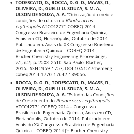
TODESCATO, D., ROCCA, D. G. D., MAASS, D.,
OLIVEIRA, D., GUELLI U. SOUZA, S. M. A.,
ULSON DE SOUZA, A. A.
“Otimização do meio e
condições de cultura do
Rhodococcus
erythropolis
ATCC4277″. COBEQ 2014 –
Congresso Brasileiro de Engenharia Química,
Anais em CD, Florianópolis, Outubro de 2014.
Publicado em: Anais do XX Congresso Brasileiro
de Engenharia Química – COBEQ 2014 [=
Blucher Chemistry Engineering Proceedings,
v.1, n.2]. p. 2503-2510. São Paulo: Blucher,
2015. ISSN 2359-1757, DOI 10.5151/chemeng-
cobeq2014-1770-17642-189056.
ROCCA, D. G. D., TODESCATO, D., MAASS, D.,
OLIVEIRA, D., GUELLI U. SOUZA, S. M. A.,
ULSON DE SOUZA, A. A.
“Estudo das Condições
de Crescimento do
Rhodococcus erythropolis
ATCC4277″. COBEQ 2014 – Congresso
Brasileiro de Engenharia Química, Anais em CD,
Florianópolis, Outubro de 2014. Publicado em:
Anais do XX Congresso Brasileiro de Engenharia
Química – COBEQ 2014 [= Blucher Chemistry