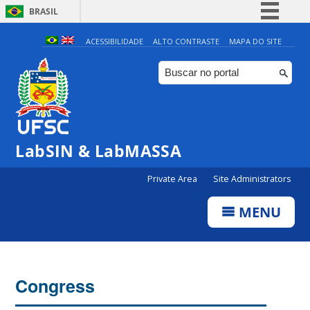
BRASIL
Simplifique!
ACESSIBILIDADE
ALTO CONTRASTE
MAPA DO SITE
Comunica BR
Participe
Acesso à informação
Legislação
LabSIN & LabMASSA
Canais
Private Area
Site Administrators
MENU
Congress