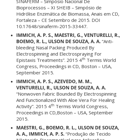
SINAFERM – Simpósio Nacional De
Bioprocessos – XI SHEIB – Simpósio de
Hidrólise Enzimática de Biomassa, Anais em CD,
Fortaleza – CE Setembro de 2015. DOI
10.17648/sinaferm-2015-33447.
IMMICH, A. P. S., MAESTRI, G., VENTURELLI, R.,
BOEMO, R. L., ULSON DE SOUZA, A. A.
“Anti-
bleeding Nasal Packing Produced By
Electrospinning and Electrospraying For
th
Epistaxis Treatments”. 2015 4
Termis World
Congress, Proceedings in CD, Boston – USA,
September 2015.
IMMICH, A. P. S., AZEVEDO, M. M.,
VENTURELLI, R., ULSON DE SOUZA, A. A.
“Nonwoven Fabric Bounded By Electrospinning
And Functionalized With Aloe Vera For Healing
th
Activity”. 2015 4
Termis World Congress,
Proceedings in CD,Boston – USA, September
2015.
MAESTRI, G., BOEMO, R. L., ULSON DE SOUZA,
A. A., IMMICH, A. P. S.
“Produção de Tecido
Nãotecido Biocompatível para Aplicações