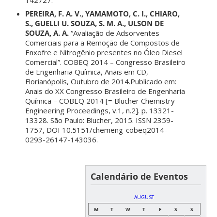
PEREIRA, F. A. V., YAMAMOTO, C. I., CHIARO,
S., GUELLI U. SOUZA, S. M. A., ULSON DE
SOUZA, A. A.
“Avaliação de Adsorventes
Comerciais para a Remoção de Compostos de
Enxofre e Nitrogênio presentes no Óleo Diesel
Comercial”. COBEQ 2014 – Congresso Brasileiro
de Engenharia Química, Anais em CD,
Florianópolis, Outubro de 2014.Publicado em:
Anais do XX Congresso Brasileiro de Engenharia
Química – COBEQ 2014 [= Blucher Chemistry
Engineering Proceedings, v.1, n.2]. p. 13321-
13328. São Paulo: Blucher, 2015. ISSN 2359-
1757, DOI 10.5151/chemeng-cobeq2014-
0293-26147-143036.
Calendário de Eventos
AUGUST
M
T
W
T
F
S
S