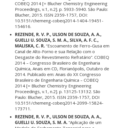
COBEQ 2014 [= Blucher Chemistry Engineering
Proceedings, v.1, n.2]. p. 5933-5940. São Paulo:
Blucher, 2015. ISSN 2359-1757, DOI:
10.5151/chemeng-cobeq2014-1404-19451-
154616.
REZENDE, R. V. P., ULSON DE SOUZA, A. A.,
GUELLI U. SOUZA, S. M. A., SILVA, A. F. C.,
MALISKA, C. R.
“Escoamento de Ferro-Gusa em
Canal de Alto-Forno e sua Relação com o
Desgaste do Revestimento Refratário”. COBEQ
2014 – Congresso Brasileiro de Engenharia
Química, Anais em CD, Florianópolis, Outubro de
2014. Publicado em: Anais do XX Congresso
Brasileiro de Engenharia Química – COBEQ
2014 [= Blucher Chemistry Engineering
Proceedings, v.1, n.2]. p. 13125-13132. São
Paulo: Blucher, 2015. ISSN 2359-1757, DOI
10.5151/chemeng-cobeq2014-2099-15824-
173711.
REZENDE, R. V. P., ULSON DE SOUZA, A. A.,
GUELLI U. SOUZA, S. M. A.
“Aplicação de um
Modelo de Fechamento Tensorial para a