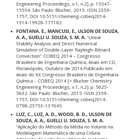
Engineering Proceedings, v.1, n.2]. p. 15547-
15554. São Paulo: Blucher, 2015. ISSN 2359-
1757, DOI 10.5151/chemeng-cobeq2014-
1314-19928-177182.
FONTANA. E., MANCUSI, E., ULSON DE SOUZA,
A. A., GUELLI U. SOUZA, S. M. A.
“Linear
Stability Analysis and Direct Numerical
Simulation of Double-Layer Rayleigh-Bénard
Convection”. COBEQ 2014 – Congresso
Brasileiro de Engenharia Química, Anais em CD,
Florianópolis, Outubro de 2014.Publicado em:
Anais do XX Congresso Brasileiro de Engenharia
Química – COBEQ 2014 [= Blucher Chemistry
Engineering Proceedings, v.1, n.2]. p. 5625-
5632. São Paulo: Blucher, 2015. ISSN 2359-
1757, DOI 10.5151/chemeng-cobeq2014-
0798-23753-137645.
LUZ, C., LUZ, A. D., WOOD, B. D., ULSON DE
SOUZA, A. A., GUELLI U. SOUZA, S. M. A.
“Aplicação do Método da Média no Volume na
Modelagem Matemática de uma Coluna
Adsorção de Leito Fixo utilizando Isoterma