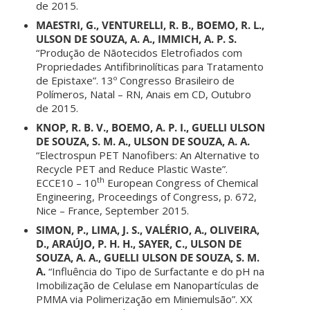
de 2015.
MAESTRI, G., VENTURELLI, R. B., BOEMO, R. L.,
ULSON DE SOUZA, A. A., IMMICH, A. P. S.
“Produção de Nãotecidos Eletrofiados com
Propriedades Antifibrinolíticas para Tratamento
de Epistaxe”. 13º Congresso Brasileiro de
Polímeros, Natal – RN, Anais em CD, Outubro
de 2015.
KNOP, R. B. V., BOEMO, A. P. I., GUELLI ULSON
DE SOUZA, S. M. A., ULSON DE SOUZA, A. A.
“Electrospun PET Nanofibers: An Alternative to
Recycle PET and Reduce Plastic Waste”.
th
ECCE10 – 10
European Congress of Chemical
Engineering, Proceedings of Congress, p. 672,
Nice – France, September 2015.
SIMON, P., LIMA, J. S., VALÉRIO, A., OLIVEIRA,
D., ARAÚJO, P. H. H., SAYER, C., ULSON DE
SOUZA, A. A., GUELLI ULSON DE SOUZA, S. M.
A.
“Influência do Tipo de Surfactante e do pH na
Imobilização de Celulase em Nanopartículas de
PMMA via Polimerização em Miniemulsão”. XX