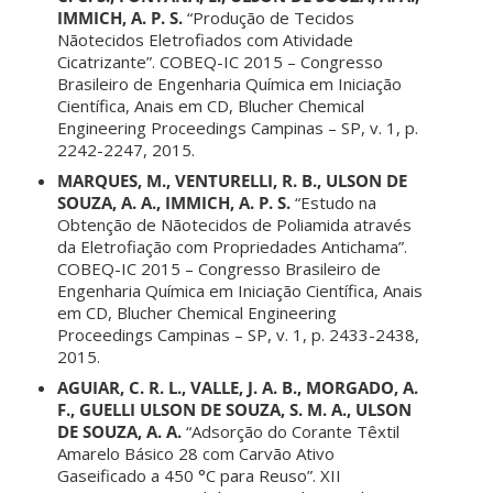
IMMICH, A. P. S.
“Produção de Tecidos
Nãotecidos Eletrofiados com Atividade
Cicatrizante”. COBEQ-IC 2015 – Congresso
Brasileiro de Engenharia Química em Iniciação
Científica, Anais em CD, Blucher Chemical
Engineering Proceedings Campinas – SP, v. 1, p.
2242-2247, 2015.
MARQUES, M., VENTURELLI, R. B., ULSON DE
SOUZA, A. A., IMMICH, A. P. S.
“Estudo na
Obtenção de Nãotecidos de Poliamida através
da Eletrofiação com Propriedades Antichama”.
COBEQ-IC 2015 – Congresso Brasileiro de
Engenharia Química em Iniciação Científica, Anais
em CD, Blucher Chemical Engineering
Proceedings Campinas – SP, v. 1, p. 2433-2438,
2015.
AGUIAR, C. R. L., VALLE, J. A. B., MORGADO, A.
F., GUELLI ULSON DE SOUZA, S. M. A., ULSON
DE SOUZA, A. A.
“Adsorção do Corante Têxtil
Amarelo Básico 28 com Carvão Ativo
Gaseificado a 450 °C para Reuso”. XII