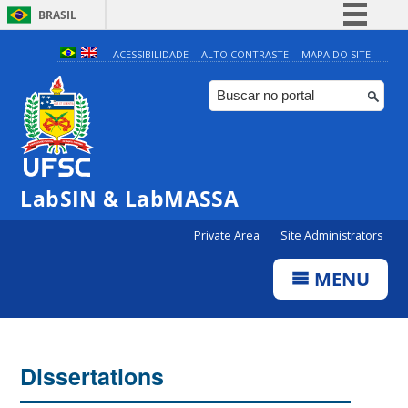
BRASIL
Simplifique!
ACESSIBILIDADE
ALTO CONTRASTE
MAPA DO SITE
Comunica BR
Participe
Acesso à informação
Legislação
LabSIN & LabMASSA
Canais
Private Area
Site Administrators
MENU
Dissertations