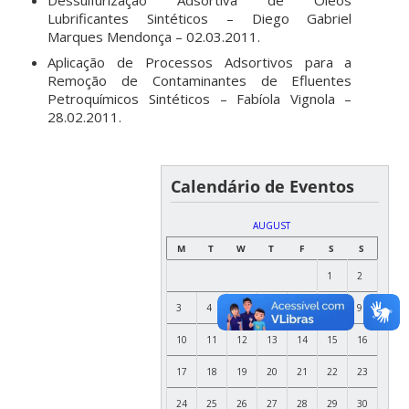
Lubrificantes Sintéticos – Diego Gabriel
Marques Mendonça – 02.03.2011.
Aplicação de Processos Adsortivos para a
Remoção de Contaminantes de Efluentes
Petroquímicos Sintéticos – Fabíola Vignola –
28.02.2011.
Calendário de Eventos
AUGUST
M
T
W
T
F
S
S
1
2
3
4
5
6
7
8
9
10
11
12
13
14
15
16
17
18
19
20
21
22
23
24
25
26
27
28
29
30