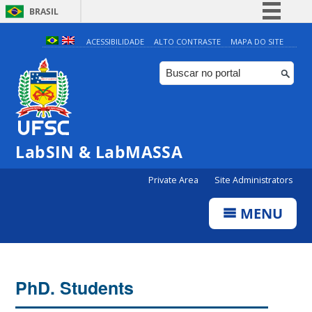
BRASIL
Simplifique!
ACESSIBILIDADE
ALTO CONTRASTE
MAPA DO SITE
Comunica BR
Participe
Acesso à informação
Legislação
LabSIN & LabMASSA
Canais
Private Area
Site Administrators
MENU
PhD. Students