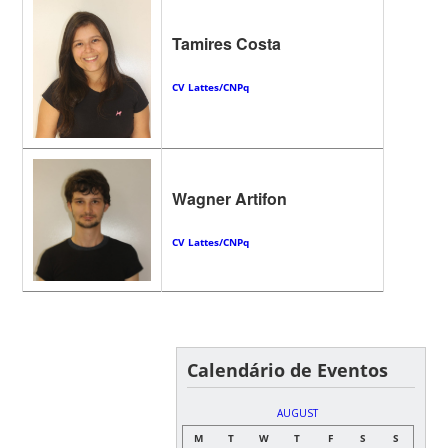
Tamires Costa
CV Lattes/CNPq
Wagner Artifon
CV Lattes/CNPq
Calendário de Eventos
AUGUST
M
T
W
T
F
S
S