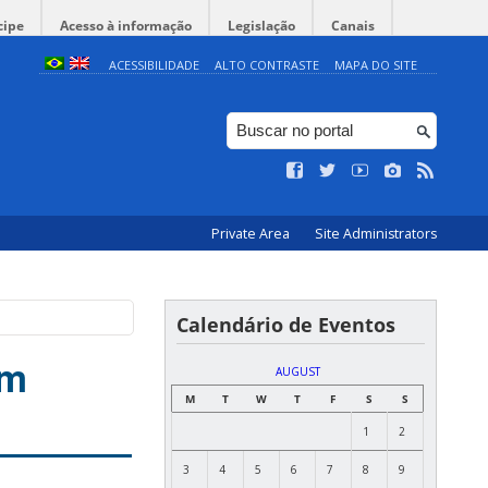
cipe
Acesso à informação
Legislação
Canais
ACESSIBILIDADE
ALTO CONTRASTE
MAPA DO SITE
Private Area
Site Administrators
Calendário de Eventos
em
AUGUST
M
T
W
T
F
S
S
1
2
3
4
5
6
7
8
9