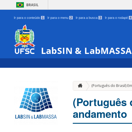
BRASIL
Ir para o conteúdo
1
Ir para o menu
2
Ir para a busca
3
Ir para o rodapé
4
LabSIN & LabMASSA
(Português do Brasil) 
(Português 
andamento