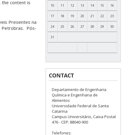
 the content is
10
11
12
13
14
15
16
17
18
19
20
21
22
23
eis Presentes na
24
25
26
27
28
29
30
 Petrobras. Pós-
31
CONTACT
Departamento de Engenharia
Química e Engenharia de
Alimentos
Universidade Federal de Santa
Catarina
Campus Universitário, Caixa Postal
476 - CEP: 88040-900
Telefones: