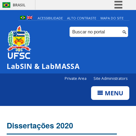
BRASIL
Simplifique!
ACESSIBILIDADE
ALTO CONTRASTE
MAPA DO SITE
Comunica BR
Participe
Acesso à informação
Legislação
LabSIN & LabMASSA
Canais
Private Area
Site Administrators
MENU
Dissertações 2020