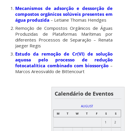
Mecanismos de adsorção e dessorção de
compostos orgânicos solúveis presentes em
água produzida
– Letiane Thomas Hendges
Remoção de Compostos Orgânicos de Águas
Produzidas de Plataformas Marítimas por
diferentes Processos de Separação – Renata
Jaeger Regis
Estudo da remoção de Cr(VI) de solução
aquosa pelo processo de redução
fotocatalítica combinado com biossorção
–
Marcos Areosvaldo de Bittencourt
Calendário de Eventos
AUGUST
M
T
W
T
F
S
S
1
2