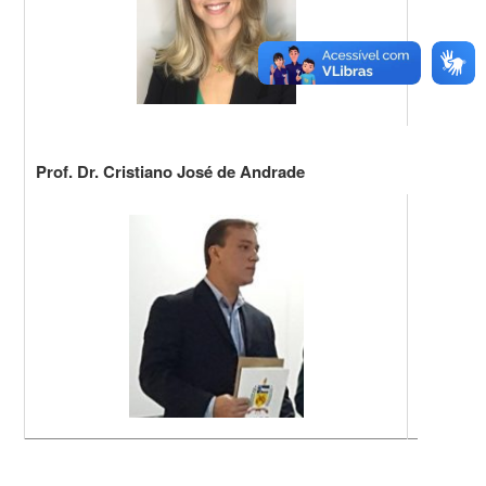
CV Lattes/C
Prof. Dr. Cristiano José de Andrade
Email:
crist
Telefone: (0
CV Lattes/C