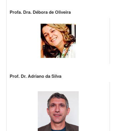
Profa. Dra. Débora de Oliveira
Email: debor
Telefone: (0
CV Lattes/C
Prof. Dr. Adriano da Silva
Email: adria
Telefone: (0
CV Lattes/C