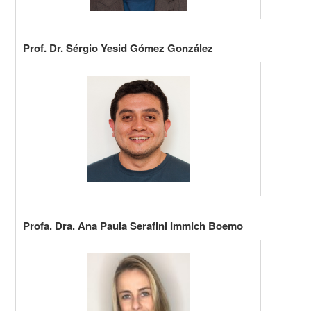
Prof. Dr. Sérgio Yesid Gómez González
Email: serg
Telefone: (0
CV Lattes/C
Profa. Dra. Ana Paula Serafini Immich Boemo
Email:
ana.
Telefone: (0