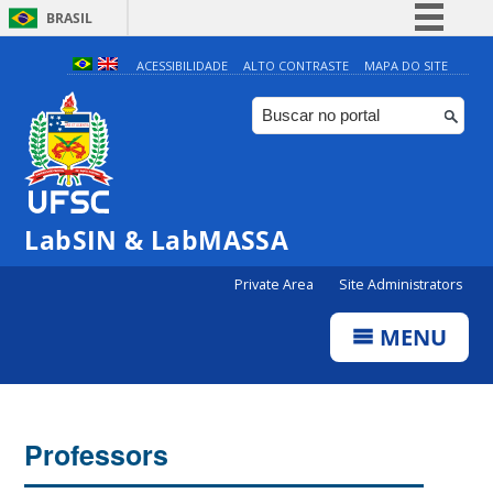
BRASIL
Simplifique!
ACESSIBILIDADE
ALTO CONTRASTE
MAPA DO SITE
Comunica BR
Participe
Acesso à informação
Legislação
LabSIN & LabMASSA
Canais
Private Area
Site Administrators
MENU
Professors