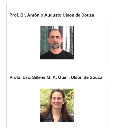
Prof. Dr. Antônio Augusto Ulson de Souza
Email: anto
Telefone: (0
CV Lattes/C
Profa. Dra. Selene M. A. Guelli Ulson de Souza
Email: sele
Telefone: (0
CV Lattes/C