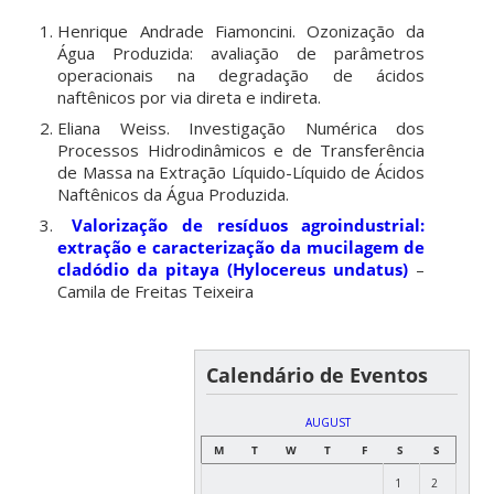
Henrique Andrade Fiamoncini. Ozonização da
Água Produzida: avaliação de parâmetros
operacionais na degradação de ácidos
naftênicos por via direta e indireta.
Eliana Weiss. Investigação Numérica dos
Processos Hidrodinâmicos e de Transferência
de Massa na Extração Líquido-Líquido de Ácidos
Naftênicos da Água Produzida.
Valorização de resíduos agroindustrial:
extração e caracterização da mucilagem de
cladódio da pitaya (Hylocereus undatus)
–
Camila de Freitas Teixeira
Calendário de Eventos
AUGUST
M
T
W
T
F
S
S
1
2