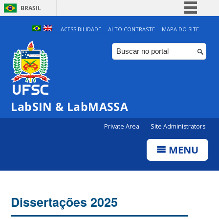
BRASIL
Simplifique!
ACESSIBILIDADE
ALTO CONTRASTE
MAPA DO SITE
Comunica BR
Participe
Acesso à informação
Legislação
LabSIN & LabMASSA
Canais
Private Area
Site Administrators
MENU
Dissertações 2025