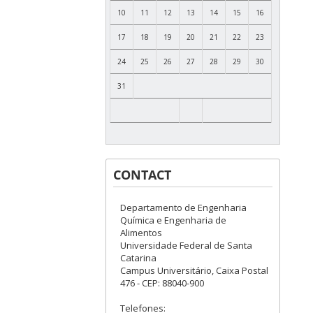
10
11
12
13
14
15
16
17
18
19
20
21
22
23
24
25
26
27
28
29
30
31
CONTACT
Departamento de Engenharia
Química e Engenharia de
Alimentos
Universidade Federal de Santa
Catarina
Campus Universitário, Caixa Postal
476 - CEP: 88040-900
Telefones: