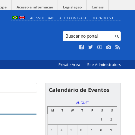
cipe
Acesso à informação
Legislação
Canais
ACESSIBILIDADE
ALTO CONTRASTE
MAPA DO SITE
Private Area
Site Administrators
Calendário de Eventos
AUGUST
M
T
W
T
F
S
S
1
2
3
4
5
6
7
8
9