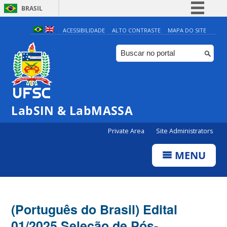
BRASIL
Simplifique!
ACESSIBILIDADE
ALTO CONTRASTE
MAPA DO SITE
Comunica BR
Participe
Acesso à informação
Legislação
LabSIN & LabMASSA
Canais
Private Area
Site Administrators
MENU
(Português do Brasil) Edital
01/2025 Seleção de Pós-