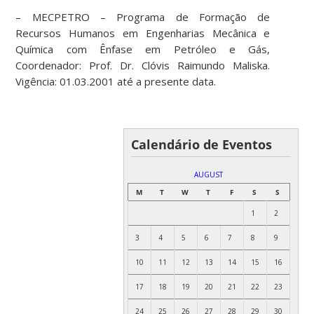
– MECPETRO – Programa de Formação de
Recursos Humanos em Engenharias Mecânica e
Química com Ênfase em Petróleo e Gás,
Coordenador: Prof. Dr. Clóvis Raimundo Maliska.
Vigência: 01.03.2001 até a presente data.
Calendário de Eventos
AUGUST
M
T
W
T
F
S
S
1
2
3
4
5
6
7
8
9
10
11
12
13
14
15
16
17
18
19
20
21
22
23
24
25
26
27
28
29
30