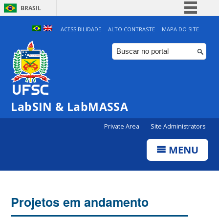
BRASIL
Simplifique!
ACESSIBILIDADE
ALTO CONTRASTE
MAPA DO SITE
Comunica BR
Participe
Acesso à informação
Legislação
LabSIN & LabMASSA
Canais
Private Area
Site Administrators
MENU
Projetos em andamento