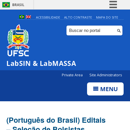
BRASIL
Simplifique!
ACESSIBILIDADE
ALTO CONTRASTE
MAPA DO SITE
Comunica BR
Participe
Acesso à informação
Legislação
LabSIN & LabMASSA
Canais
Private Area
Site Administrators
MENU
(Português do Brasil) Editais
– Seleção de Bolsistas