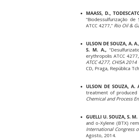
MAASS, D., TODESCATO,
“Biodessulfurização de
ATCC 4277,”
Rio Oil & G
ULSON DE SOUZA, A. A.,
S. M. A.,
“Desulfurizat
erythropolis ATCC 4277
ATCC 4277, CHISA 2014 –
CD, Praga, República Tc
ULSON DE SOUZA, A. A.
treatment of produced w
Chemical and Process En
GUELLI U. SOUZA, S. M. 
and o-Xylene (BTX) rem
International Congress 
Agosto, 2014.