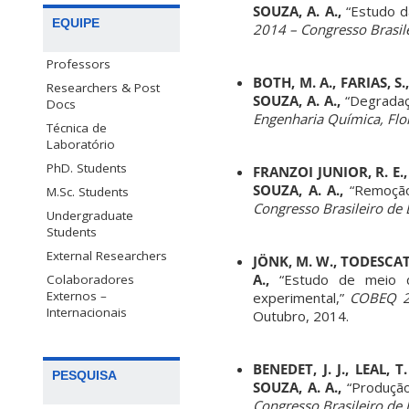
SOUZA, A. A.,
“Estudo d
EQUIPE
2014 – Congresso Brasile
Professors
BOTH, M. A., FARIAS, S
Researchers & Post
SOUZA, A. A.,
“Degradaç
Docs
Engenharia Química, Flor
Técnica de
Laboratório
PhD. Students
FRANZOI JUNIOR, R. E.,
SOUZA, A. A.,
“Remoção
M.Sc. Students
Congresso Brasileiro de 
Undergraduate
Students
External Researchers
JÖNK, M. W., TODESCATO
A.,
“Estudo de meio de
Colaboradores
Externos –
experimental,”
COBEQ 201
Internacionais
Outubro, 2014.
BENEDET, J. J., LEAL, 
PESQUISA
SOUZA, A. A.,
“Produção
Congresso Brasileiro de 