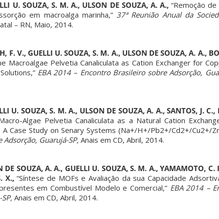
LLI U. SOUZA, S. M. A., ULSON DE SOUZA, A. A.,
“Remoção de 
ossorção em macroalga marinha,”
37ª Reunião Anual da Socied
tal – RN, Maio, 2014.
, F. V., GUELLI U. SOUZA, S. M. A., ULSON DE SOUZA, A. A., 
ne Macroalgae Pelvetia Canaliculata as Cation Exchanger for Cop
olutions,”
EBA 2014 – Encontro Brasileiro sobre Adsorção, Gua
LI U. SOUZA, S. M. A., ULSON DE SOUZA, A. A., SANTOS, J. C.
Macro-Algae Pelvetia Canaliculata as a Natural Cation Exchang
: A Case Study on Senary Systems (Na+/H+/Pb2+/Cd2+/Cu2+/Zn
e Adsorção, Guarujá-SP,
Anais em CD, Abril, 2014.
ON DE SOUZA, A. A., GUELLI U. SOUZA, S. M. A., YAMAMOTO, C. 
. X.,
“Síntese de MOFs e Avaliação da sua Capacidade Adsorti
resentes em Combustível Modelo e Comercial,”
EBA 2014 – Enc
-SP,
Anais em CD, Abril, 2014.