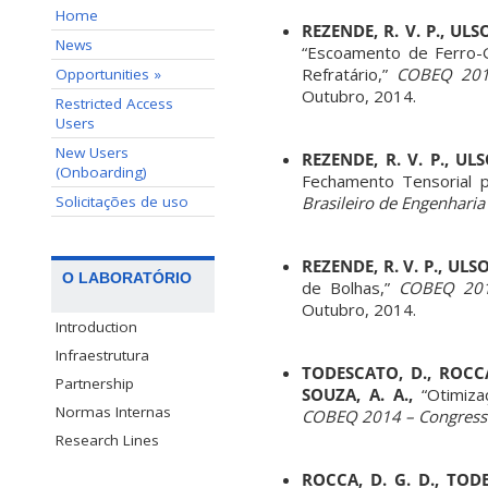
Home
REZENDE, R. V. P., ULSO
News
“Escoamento de Ferro-
Refratário,”
COBEQ 2014 
Opportunities »
Outubro, 2014.
Restricted Access
Users
New Users
REZENDE, R. V. P., UL
(Onboarding)
Fechamento Tensorial p
Brasileiro de Engenharia
Solicitações de uso
REZENDE, R. V. P., ULS
O LABORATÓRIO
de Bolhas,”
COBEQ 2014
Outubro, 2014.
Introduction
Infraestrutura
TODESCATO, D., ROCCA,
Partnership
SOUZA, A. A.,
“Otimiza
Normas Internas
COBEQ 2014 – Congresso 
Research Lines
ROCCA, D. G. D., TODE