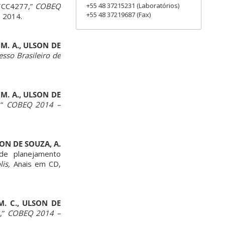
TCC4277,”
COBEQ
+55 48 37215231 (Laboratórios)
+55 48 37219687 (Fax)
 2014.
. M. A., ULSON DE
so Brasileiro de
. M. A., ULSON DE
,”
COBEQ 2014 –
LSON DE SOUZA, A.
 de planejamento
is,
Anais em CD,
 M. C., ULSON DE
,”
COBEQ 2014 –