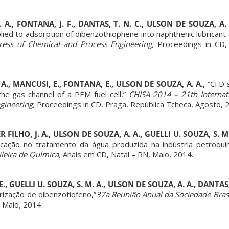
 A., FONTANA, J. F., DANTAS, T. N. C., ULSON DE SOUZA, A. 
ed to adsorption of dibenzothiophene into naphthenic lubricant o
ress of Chemical and Process Engineering,
Proceedings in CD, 
 A., MANCUSI, E., FONTANA, E., ULSON DE SOUZA, A. A.,
“CFD s
he gas channel of a PEM fuel cell,”
CHISA 2014 – 21th Internat
gineering,
Proceedings in CD, Praga, República Tcheca, Agosto, 
R FILHO, J. A., ULSON DE SOUZA, A. A., GUELLI U. SOUZA, S. M
icação no tratamento da água produzida na indústria petroquím
leira de Química,
Anais em CD, Natal – RN, Maio, 2014.
E., GUELLI U. SOUZA, S. M. A., ULSON DE SOUZA, A. A., DANTAS, 
urização de dibenzotiofeno,”
37a Reunião Anual da Sociedade Brasi
 Maio, 2014.