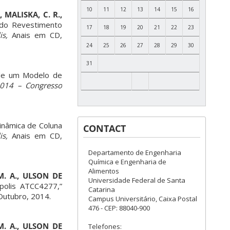
10
11
12
13
14
15
16
, MALISKA, C. R.,
 do Revestimento
17
18
19
20
21
22
23
s,
Anais em CD,
24
25
26
27
28
29
30
31
 de um Modelo de
014 – Congresso
inâmica de Coluna
CONTACT
is,
Anais em CD,
Departamento de Engenharia
Química e Engenharia de
Alimentos
 M. A., ULSON DE
Universidade Federal de Santa
polis ATCC4277,”
Catarina
Outubro, 2014.
Campus Universitário, Caixa Postal
476 - CEP: 88040-900
 M. A., ULSON DE
Telefones: