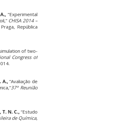
A.,
“Experimental
il,”
CHISA 2014 –
Praga, República
imulation of two-
ional Congress of
2014.
. A.,
“Avaliação de
ica,”
37ª Reunião
T. N. C.,
“Estudo
leira de Química,