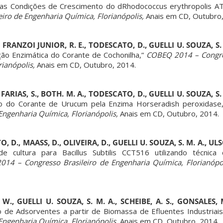
as Condições de Crescimento do dRhodococcus erythropolis A
iro de Engenharia Química, Florianópolis,
Anais em CD, Outubro,
., FRANZOI JUNIOR, R. E., TODESCATO, D., GUELLI U. SOUZA, S
ão Enzimática do Corante de Cochonilha,”
COBEQ 2014 – Congres
ianópolis,
Anais em CD, Outubro, 2014.
 FARIAS, S., BOTH. M. A., TODESCATO, D., GUELLI U. SOUZA, S
 do Corante de Urucum pela Enzima Horseradish peroxidase
Engenharia Química, Florianópolis,
Anais em CD, Outubro, 2014.
, D., MAASS, D., OLIVEIRA, D., GUELLI U. SOUZA, S. M. A., U
 cultura para Bacillus Subtilis CCT516 utilizando técnica
4 – Congresso Brasileiro de Engenharia Química, Florianópol
T. W., GUELLI U. SOUZA, S. M. A., SCHEIBE, A. S., GONSALES,
 de Adsorventes a partir de Biomassa de Efluentes Industriais
Engenharia Química, Florianópolis,
Anais em CD, Outubro, 2014.