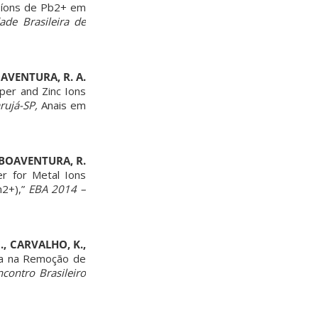
íons de Pb2+ em
ade Brasileira de
BOAVENTURA, R. A.
per and Zinc Ions
rujá-SP,
Anais em
, BOAVENTURA, R.
er for Metal Ions
2+),”
EBA 2014 –
I., CARVALHO, K.,
va na Remoção de
ontro Brasileiro