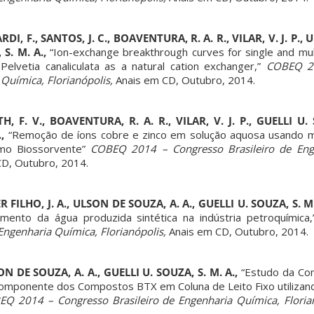
DI, F., SANTOS, J. C., BOAVENTURA, R. A. R., VILAR, V. J. P.
 S. M. A.,
“Ion-exchange breakthrough curves for single and mu
Pelvetia canaliculata as a natural cation exchanger,”
COBEQ 2
 Química, Florianópolis,
Anais em CD, Outubro, 2014.
, F. V., BOAVENTURA, R. A. R., VILAR, V. J. P., GUELLI U. 
.,
“Remoção de íons cobre e zinco em solução aquosa usando m
como Biossorvente”
COBEQ 2014 – Congresso Brasileiro de Eng
D, Outubro, 2014.
R FILHO, J. A., ULSON DE SOUZA, A. A., GUELLI U. SOUZA, S. M
amento da água produzida sintética na indústria petroquímica
Engenharia Química, Florianópolis,
Anais em CD, Outubro, 2014.
SON DE SOUZA, A. A., GUELLI U. SOUZA, S. M. A.,
“Estudo da Com
componente dos Compostos BTX em Coluna de Leito Fixo utilizan
Q 2014 – Congresso Brasileiro de Engenharia Química, Florian