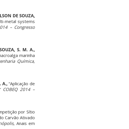
, ULSON DE SOUZA,
lti-metal systems
014 – Congresso
SOUZA, S. M. A.,
acroalga marinha
enharia Química,
. A.,
“Aplicação de
,”
COBEQ 2014 –
petição por Sítio
do Carvão Ativado
ópolis,
Anais em