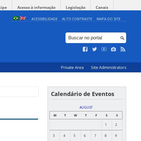
cipe
Acesso à informação
Legislação
Canais
ACESSIBILIDADE
ALTO CONTRASTE
MAPA DO SITE
Private Area
Site Administrators
Calendário de Eventos
AUGUST
M
T
W
T
F
S
S
1
2
3
4
5
6
7
8
9