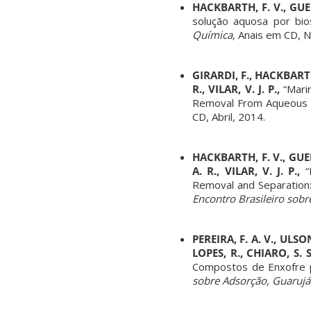
HACKBARTH, F. V., GUE
solução aquosa por bi
Química,
Anais em CD, Na
GIRARDI, F., HACKBARTH
R., VILAR, V. J. P.,
“Mari
Removal From Aqueous S
CD, Abril, 2014.
HACKBARTH, F. V., GUEL
A. R., VILAR, V. J. P.,
“
Removal and Separation
Encontro Brasileiro sobr
PEREIRA, F. A. V., ULS
LOPES, R., CHIARO, S. S
Compostos de Enxofre p
sobre Adsorção, Guarujá