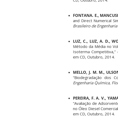
FONTANA. E., MANCUSI, 
and Direct Numerical Si
Brasileiro de Engenharia
LUZ, C., LUZ, A. D., W
Método da Média no Vol
Isoterma Competitiva,”
em CD, Outubro, 2014.
MELLO, J. M. M., ULSON
“Biodegradação dos Co
Engenharia Química, Flor
PEREIRA, F. A. V., YAM
“Avaliação de Adsorven
no Óleo Diesel Comercial
em CD, Outubro, 2014.