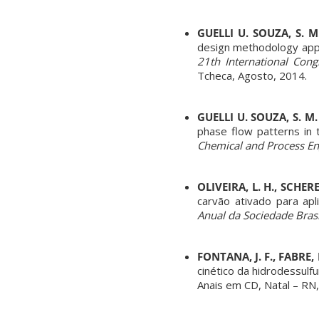
GUELLI U. SOUZA, S. M.
design methodology appli
21th International Cong
Tcheca, Agosto, 2014.
GUELLI U. SOUZA, S. M.
phase flow patterns in t
Chemical and Process En
OLIVEIRA, L. H., SCHERE
carvão ativado para apl
Anual da Sociedade Brasi
FONTANA, J. F., FABRE, 
cinético da hidrodessulf
Anais em CD, Natal – RN,