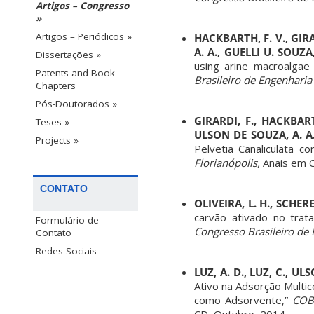
Artigos – Congresso
»
Artigos – Periódicos »
HACKBARTH, F. V., GIRAR
A. A., GUELLI U. SOUZA,
Dissertações »
using arine macroalgae 
Patents and Book
Brasileiro de Engenharia
Chapters
Pós-Doutorados »
GIRARDI, F., HACKBARTH
Teses »
ULSON DE SOUZA, A. A
Projects »
Pelvetia Canaliculata 
Florianópolis,
Anais em C
CONTATO
OLIVEIRA, L. H., SCHERE
carvão ativado no trat
Formulário de
Congresso Brasileiro de 
Contato
Redes Sociais
LUZ, A. D., LUZ, C., UL
Ativo na Adsorção Multi
como Adsorvente,”
COBE
CD, Outubro, 2014.