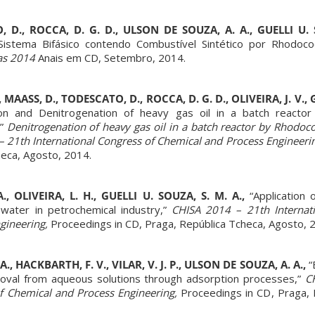
 D., ROCCA, D. G. D., ULSON DE SOUZA, A. A., GUELLI U. 
 Sistema Bifásico contendo Combustível Sintético por Rhodoco
as 2014
Anais em CD, Setembro, 2014.
 MAASS, D., TODESCATO, D., ROCCA, D. G. D., OLIVEIRA, J. V.,
ion and Denitrogenation of heavy gas oil in a batch reacto
,”
Denitrogenation of heavy gas oil in a batch reactor by Rhodoc
 21th International Congress of Chemical and Process Engineeri
heca, Agosto, 2014.
, OLIVEIRA, L. H., GUELLI U. SOUZA, S. M. A.,
“Application 
ater in petrochemical industry,”
CHISA 2014 – 21th Internati
gineering,
Proceedings in CD, Praga, República Tcheca, Agosto, 
A., HACKBARTH, F. V., VILAR, V. J. P., ULSON DE SOUZA, A. A.,
“
oval from aqueous solutions through adsorption processes,”
CH
of Chemical and Process Engineering,
Proceedings in CD, Praga, 