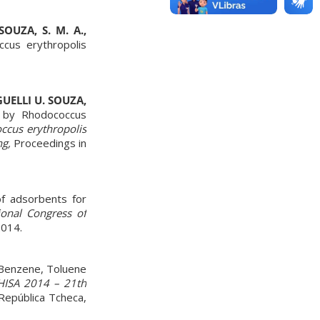
SOUZA, S. M. A.,
ccus erythropolis
 GUELLI U. SOUZA,
r by Rhodococcus
occus erythropolis
ng,
Proceedings in
of adsorbents for
onal Congress of
2014.
Benzene, Toluene
ISA 2014 – 21th
República Tcheca,