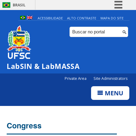
BRASIL
Simplifique!
ACESSIBILIDADE
ALTO CONTRASTE
MAPA DO SITE
Comunica BR
Participe
Acesso à informação
Legislação
LabSIN & LabMASSA
Canais
Private Area
Site Administrators
MENU
Congress