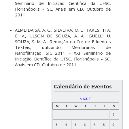
Seminário de Iniciação Científica da UFSC,
Florianópolis – SC, Anais em CD, Outubro de
2011
ALMEIDA SÁ, A. G., SILVEIRA, M. L., TAKESHITA,
E. V., ULSON DE SOUZA, A. A., GUELLI U.
SOUZA, S. M. A., Remoção da Cor de Efluentes
Têxteis, utilizando Membranas de
Nanofiltração, SIC 2011 – XXI Seminário de
Iniciação Científica da UFSC, Florianópolis – SC,
Anais em CD, Outubro de 2011.
Calendário de Eventos
AUGUST
M
T
W
T
F
S
S
1
2
3
4
5
6
7
8
9