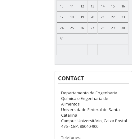
10
11
12
13
14
15
16
17
18
19
20
21
22
23
24
25
26
27
28
29
30
31
CONTACT
Departamento de Engenharia
Química e Engenharia de
Alimentos
Universidade Federal de Santa
Catarina
Campus Universitário, Caixa Postal
476 - CEP: 88040-900
Telefones: