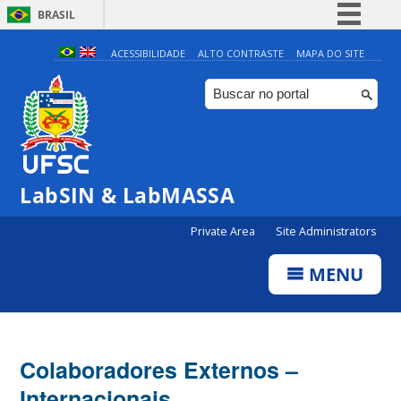
BRASIL
Simplifique!
ACESSIBILIDADE
ALTO CONTRASTE
MAPA DO SITE
Comunica BR
Participe
Acesso à informação
Legislação
LabSIN & LabMASSA
Canais
Private Area
Site Administrators
MENU
Colaboradores Externos –
Internacionais