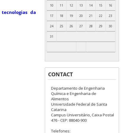
10
11
12
13
14
15
16
tecnologias da
17
18
19
20
21
22
23
24
25
26
27
28
29
30
31
CONTACT
Departamento de Engenharia
Química e Engenharia de
Alimentos
Universidade Federal de Santa
Catarina
Campus Universitário, Caixa Postal
476 - CEP: 88040-900
Telefones: