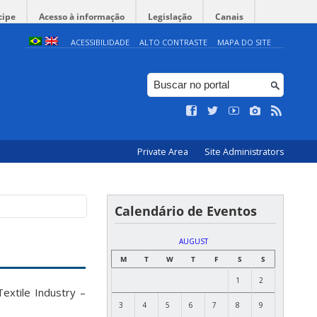
cipe
Acesso à informação
Legislação
Canais
ACESSIBILIDADE
ALTO CONTRASTE
MAPA DO SITE
Private Area
Site Administrators
Calendário de Eventos
AUGUST
M
T
W
T
F
S
S
1
2
extile Industry –
3
4
5
6
7
8
9