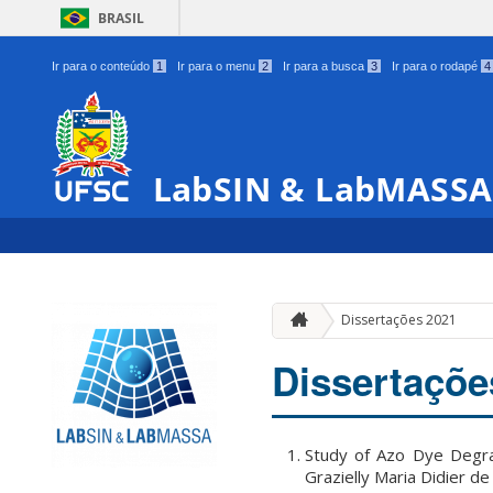
BRASIL
Ir para o conteúdo
1
Ir para o menu
2
Ir para a busca
3
Ir para o rodapé
4
LabSIN & LabMASSA
Dissertações 2021
Dissertaçõe
Study of Azo Dye Degrad
Grazielly Maria Didier d