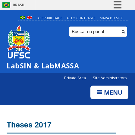
BRASIL
Simplifique!
ACESSIBILIDADE
ALTO CONTRASTE
MAPA DO SITE
Comunica BR
Participe
Acesso à informação
Legislação
LabSIN & LabMASSA
Canais
Private Area
Site Administrators
MENU
Theses 2017