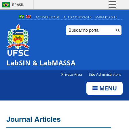
BRASIL
Simplifique!
ACESSIBILIDADE
ALTO CONTRASTE
MAPA DO SITE
Comunica BR
Participe
Acesso à informação
Legislação
LabSIN & LabMASSA
Canais
Private Area
Site Administrators
MENU
Journal Articles