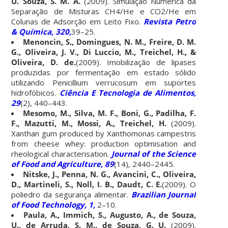
U. Souza, S. M. A.
(2009). Simulação Numérica da
Separação de Misturas CH4/He e CO2/He em
Colunas de Adsorção em Leito Fixo.
Revista Petro
& Química, 320,
39–25.
Menoncin, S., Domingues, N. M., Freire, D. M.
G., Oliveira, J. V., Di Luccio, M., Treichel, H., &
Oliveira, D. de.
(2009). Imobilização de lipases
produzidas por fermentação em estado sólido
utilizando Penicillium verrucosum em suportes
hidrofóbicos.
Ciência E Tecnologia de Alimentos,
29
(2), 440–443.
Mesomo, M., Silva, M. F., Boni, G., Padilha, F.
F., Mazutti, M., Mossi, A., Treichel, H.
(2009).
Xanthan gum produced by Xanthomonas campestris
from cheese whey: production optimisation and
rheological characterisation.
Journal of the Science
of Food and Agriculture, 89
(14), 2440–2445.
Nitske, J., Penna, N. G., Avancini, C., Oliveira,
D., Martineli, S., Noll, I. B., Daudt, C. E.
(2009). O
poliedro da segurança alimentar.
Brazilian Journal
of Food Technology, 1,
2–10.
Paula, A., Immich, S., Augusto, A., de Souza,
U., de Arruda, S. M., de Souza, G. U.
(2009).