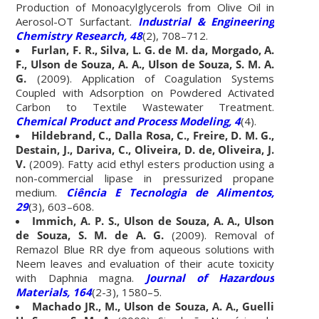
Production of Monoacylglycerols from Olive Oil in
Aerosol-OT Surfactant.
Industrial & Engineering
Chemistry Research, 48
(2), 708–712.
Furlan, F. R., Silva, L. G. de M. da, Morgado, A.
F., Ulson de Souza, A. A., Ulson de Souza, S. M. A.
G.
(2009). Application of Coagulation Systems
Coupled with Adsorption on Powdered Activated
Carbon to Textile Wastewater Treatment.
Chemical Product and Process Modeling, 4
(4).
Hildebrand, C., Dalla Rosa, C., Freire, D. M. G.,
Destain, J., Dariva, C., Oliveira, D. de, Oliveira, J.
V.
(2009). Fatty acid ethyl esters production using a
non-commercial lipase in pressurized propane
medium.
Ciência E Tecnologia de Alimentos,
29
(3), 603–608.
Immich, A. P. S., Ulson de Souza, A. A., Ulson
de Souza, S. M. de A. G.
(2009). Removal of
Remazol Blue RR dye from aqueous solutions with
Neem leaves and evaluation of their acute toxicity
with Daphnia magna.
Journal of Hazardous
Materials, 164
(2-3), 1580–5.
Machado JR., M., Ulson de Souza, A. A., Guelli