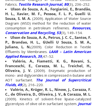
Fabrics.
Textile Research Journal, 80
(3), 236–252.
Ulson de Souza, A. A., Forgiarini, E., Brandão,
H. L., Xavier, M. F., Pessoa, F. L. P., Guelli U.
Souza, S. M. A.
(2009). Application of Water Source
Diagram (WSD) method for the reduction of water
consumption in petroleum refineries.
Resources,
Conservation and Recycling, 53
(3), 149–154.
Ulson de Souza, A. A., Petrus, J. C. C., Santos, F.
P., Brandao, H. L., GUelli U Souza, S. M. A.,
Juliano, L. N.
(2009). Color Reduction in Textile
Effluents by Membranes.
LAAR – Latin American
Applied Research, 39,
47–52.
Valério, A., Fiametti, K. G., Rovani, S.,
Franceschi, E., Corazza, M. L., Treichel, H.,
Oliveira, J. V.
(2009). Enzymatic production of
mono- and diglycerides in compressed n-butane and
AOT surfactant.
The Journal of Supercritical
Fluids, 49
(2), 216–220.
Valério, A., Krüger, R. L., Ninow, J., Corazza, F.
C., de Oliveira, D., Oliveira, J. V., & Corazza, M. L.
(2009). Kinetics of solvent-free lipase-catalyzed
glycerolysis of olive oil in surfactant system.
Journal