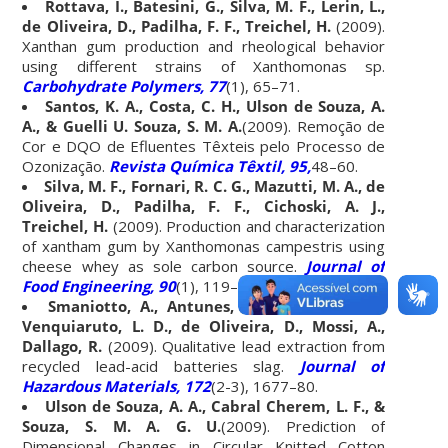
Rottava, I., Batesini, G., Silva, M. F., Lerin, L.,
de Oliveira, D., Padilha, F. F., Treichel, H.
(2009).
Xanthan gum production and rheological behavior
using different strains of Xanthomonas sp.
Carbohydrate Polymers, 77
(1), 65–71.
Santos, K. A., Costa, C. H., Ulson de Souza, A.
A., & Guelli U. Souza, S. M. A.
(2009). Remoção de
Cor e DQO de Efluentes Têxteis pelo Processo de
Ozonização.
Revista Química Têxtil, 95,
48–60.
Silva, M. F., Fornari, R. C. G., Mazutti, M. A., de
Oliveira, D., Padilha, F. F., Cichoski, A. J.,
Treichel, H.
(2009). Production and characterization
of xantham gum by Xanthomonas campestris using
cheese whey as sole carbon source.
Journal of
Food Engineering, 90
(1), 119–123.
Smaniotto, A., Antunes, A., Filho, I. do N.,
Venquiaruto, L. D., de Oliveira, D., Mossi, A.,
Dallago, R.
(2009). Qualitative lead extraction from
recycled lead-acid batteries slag.
Journal of
Hazardous Materials, 172
(2-3), 1677–80.
Ulson de Souza, A. A., Cabral Cherem, L. F., &
Souza, S. M. A. G. U.
(2009). Prediction of
Dimensional Changes in Circular Knitted Cotton