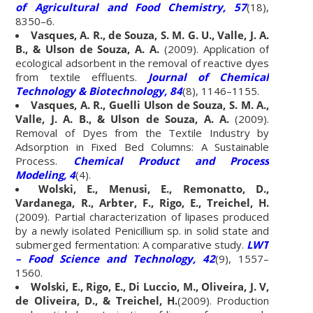
of Agricultural and Food Chemistry, 57
(18),
8350–6.
Vasques, A. R., de Souza, S. M. G. U., Valle, J. A.
B., & Ulson de Souza, A. A.
(2009). Application of
ecological adsorbent in the removal of reactive dyes
from textile effluents.
Journal of Chemical
Technology & Biotechnology, 84
(8), 1146–1155.
Vasques, A. R., Guelli Ulson de Souza, S. M. A.,
Valle, J. A. B., & Ulson de Souza, A. A.
(2009).
Removal of Dyes from the Textile Industry by
Adsorption in Fixed Bed Columns: A Sustainable
Process.
Chemical Product and Process
Modeling, 4
(4).
Wolski, E., Menusi, E., Remonatto, D.,
Vardanega, R., Arbter, F., Rigo, E., Treichel, H.
(2009). Partial characterization of lipases produced
by a newly isolated Penicillium sp. in solid state and
submerged fermentation: A comparative study.
LWT
– Food Science and Technology, 42
(9), 1557–
1560.
Wolski, E., Rigo, E., Di Luccio, M., Oliveira, J. V,
de Oliveira, D., & Treichel, H.
(2009). Production