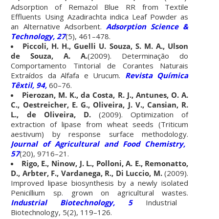
Adsorption of Remazol Blue RR from Textile
Effluents Using Azadirachta indica Leaf Powder as
an Alternative Adsorbent.
Adsorption Science &
Technology, 27
(5), 461–478.
Piccoli, H. H., Guelli U. Souza, S. M. A., Ulson
de Souza, A. A.
(2009). Determinação do
Comportamento Tintorial de Corantes Naturais
Extraídos da Alfafa e Urucum.
Revista Química
Têxtil, 94,
60–76.
Pierozan, M. K., da Costa, R. J., Antunes, O. A.
C., Oestreicher, E. G., Oliveira, J. V., Cansian, R.
L., de Oliveira, D.
(2009). Optimization of
extraction of lipase from wheat seeds (Triticum
aestivum) by response surface methodology.
Journal of Agricultural and Food Chemistry,
57
(20), 9716–21.
Rigo, E., Ninow, J. L., Polloni, A. E., Remonatto,
D., Arbter, F., Vardanega, R., Di Luccio, M.
(2009).
Improved lipase biosynthesis by a newly isolated
Penicillium sp. grown on agricultural wastes.
Industrial Biotechnology, 5
Industrial
Biotechnology, 5(2), 119–126.