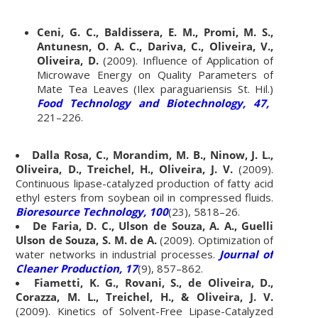
Ceni, G. C., Baldissera, E. M., Promi, M. S.,
Antunesn, O. A. C., Dariva, C., Oliveira, V.,
Oliveira, D.
(2009). Influence of Application of
Microwave Energy on Quality Parameters of
Mate Tea Leaves (Ilex paraguariensis St. Hil.)
Food Technology and Biotechnology, 47,
221–226.
Dalla Rosa, C., Morandim, M. B., Ninow, J. L.,
Oliveira, D., Treichel, H., Oliveira, J. V.
(2009).
Continuous lipase-catalyzed production of fatty acid
ethyl esters from soybean oil in compressed fluids.
Bioresource Technology, 100
(23), 5818–26.
De Faria, D. C., Ulson de Souza, A. A., Guelli
Ulson de Souza, S. M. de A.
(2009). Optimization of
water networks in industrial processes.
Journal of
Cleaner Production, 17
(9), 857–862.
Fiametti, K. G., Rovani, S., de Oliveira, D.,
Corazza, M. L., Treichel, H., & Oliveira, J. V.
(2009). Kinetics of Solvent-Free Lipase-Catalyzed