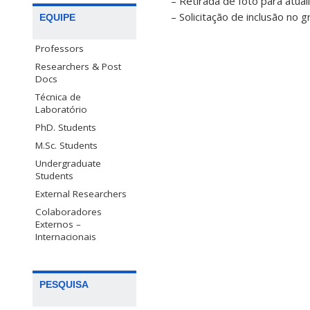
– Retirada de foto para atual
– Solicitação de inclusão no 
EQUIPE
Professors
Researchers & Post
Docs
Técnica de
Laboratório
PhD. Students
M.Sc. Students
Undergraduate
Students
External Researchers
Colaboradores
Externos –
Internacionais
PESQUISA