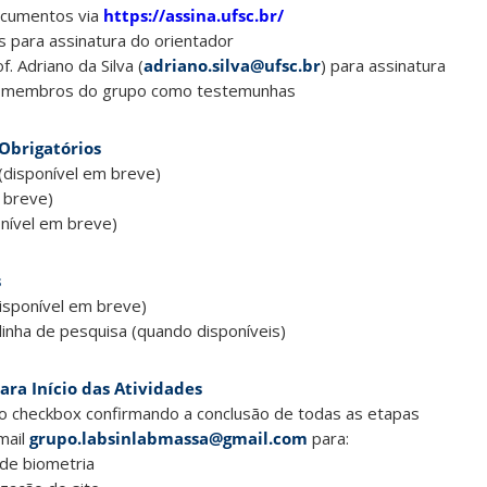
documentos via
https://assina.ufsc.br/
 para assinatura do orientador
. Adriano da Silva (
adriano.silva@ufsc.br
) para assinatura
ois membros do grupo como testemunhas
Obrigatórios
(disponível em breve)
 breve)
onível em breve)
s
isponível em breve)
linha de pesquisa (quando disponíveis)
ara Início das Atividades
o checkbox confirmando a conclusão de todas as etapas
mail
grupo.labsinlabmassa@gmail.com
para:
de biometria