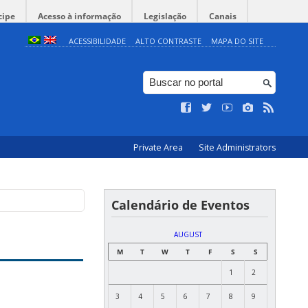
cipe
Acesso à informação
Legislação
Canais
ACESSIBILIDADE
ALTO CONTRASTE
MAPA DO SITE
Private Area
Site Administrators
Calendário de Eventos
AUGUST
M
T
W
T
F
S
S
1
2
3
4
5
6
7
8
9