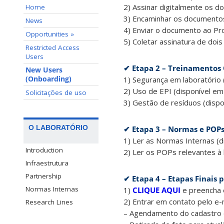
2) Assinar digitalmente os 
Home
3) Encaminhar os documentos
News
4) Enviar o documento ao Prof
Opportunities »
5) Coletar assinatura de d
Restricted Access
Users
✔ Etapa 2 – Treinamentos 
New Users
(Onboarding)
1) Segurança em laboratório 
2) Uso de EPI (disponível em
Solicitações de uso
3) Gestão de resíduos (disp
O LABORATÓRIO
✔ Etapa 3 – Normas e POP
1) Ler as Normas Internas (d
Introduction
2) Ler os POPs relevantes à 
Infraestrutura
Partnership
✔ Etapa 4 – Etapas Finais p
Normas Internas
1)
CLIQUE AQUI
e preencha 
2) Entrar em contato pelo e-
Research Lines
– Agendamento do cadastro 