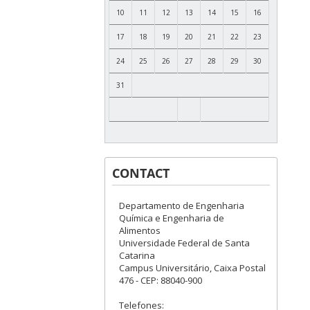
10
11
12
13
14
15
16
17
18
19
20
21
22
23
24
25
26
27
28
29
30
31
CONTACT
Departamento de Engenharia
Química e Engenharia de
Alimentos
Universidade Federal de Santa
Catarina
Campus Universitário, Caixa Postal
476 - CEP: 88040-900
Telefones: