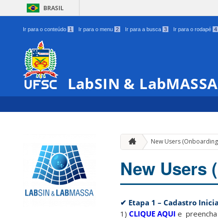
BRASIL
Ir para o conteúdo
1
Ir para o menu
2
Ir para a busca
3
Ir para o rodapé
4
LabSIN & LabMASSA
New Users (Onboarding
New Users 
✔ Etapa 1 – Cadastro Inicia
1)
CLIQUE AQUI
e preencha o