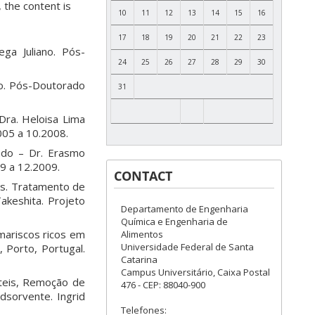
 the content is
10
11
12
13
14
15
16
17
18
19
20
21
22
23
ga Juliano. Pós-
24
25
26
27
28
29
30
no. Pós-Doutorado
31
Dra. Heloisa Lima
005 a 10.2008.
ado – Dr. Erasmo
9 a 12.2009.
CONTACT
is. Tratamento de
akeshita. Projeto
Departamento de Engenharia
Química e Engenharia de
ariscos ricos em
Alimentos
Universidade Federal de Santa
 Porto, Portugal.
Catarina
Campus Universitário, Caixa Postal
teis, Remoção de
476 - CEP: 88040-900
dsorvente. Ingrid
Telefones: