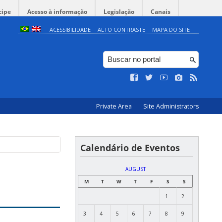
cipe
Acesso à informação
Legislação
Canais
ACESSIBILIDADE
ALTO CONTRASTE
MAPA DO SITE
Private Area
Site Administrators
Calendário de Eventos
AUGUST
M
T
W
T
F
S
S
1
2
3
4
5
6
7
8
9