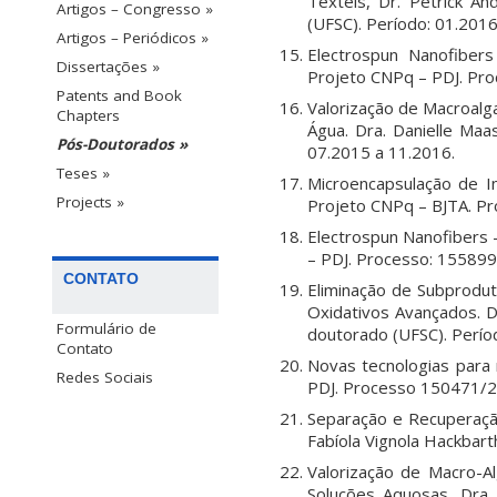
Têxteis, Dr. Petrick 
Artigos – Congresso »
(UFSC). Período: 01.2016
Artigos – Periódicos »
Electrospun Nanofibers
Dissertações »
Projeto CNPq – PDJ. Pro
Patents and Book
Valorização de Macroalg
Chapters
Água. Dra. Danielle Maa
Pós-Doutorados »
07.2015 a 11.2016.
Teses »
Microencapsulação de In
Projects »
Projeto CNPq – BJTA. P
Electrospun Nanofibers –
– PDJ. Processo: 155899
CONTATO
Eliminação de Subprodu
Oxidativos Avançados. D
Formulário de
doutorado (UFSC). Perío
Contato
Novas tecnologias para 
Redes Sociais
PDJ. Processo 150471/20
Separação e Recuperação
Fabíola Vignola Hackbar
Valorização de Macro-A
Soluções Aquosas. Dra