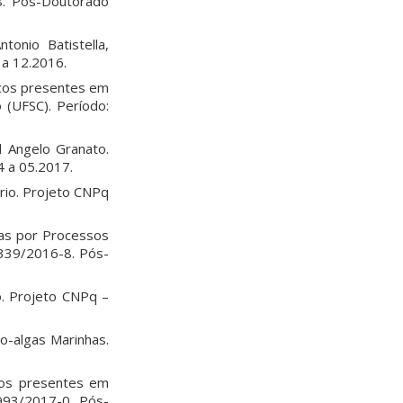
8. Pós-Doutorado
tonio Batistella,
 a 12.2016.
icos presentes em
 (UFSC). Período:
l Angelo Granato.
 a 05.2017.
ério. Projeto CNPq
nas por Processos
5339/2016-8. Pós-
o. Projeto CNPq –
o-algas Marinhas.
cos presentes em
993/2017-0. Pós-