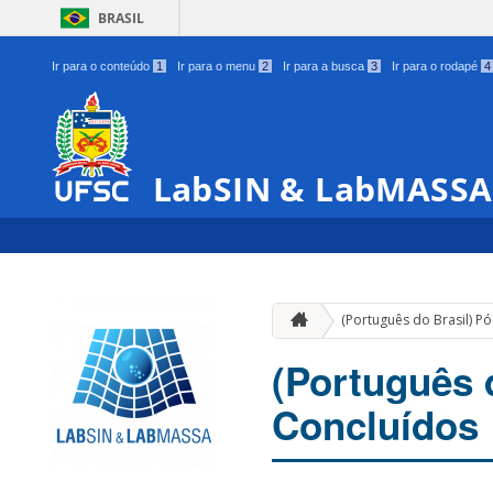
BRASIL
Ir para o conteúdo
1
Ir para o menu
2
Ir para a busca
3
Ir para o rodapé
4
LabSIN & LabMASSA
(Português do Brasil) 
(Português 
Concluídos