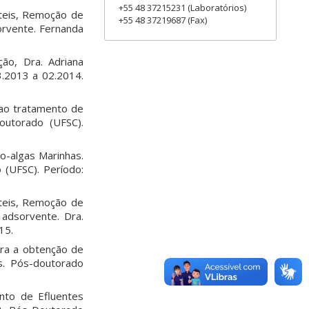
+55 48 37215231 (Laboratórios)
teis, Remoção de
+55 48 37219687 (Fax)
sorvente. Fernanda
o, Dra. Adriana
3.2013 a 02.2014.
 ao tratamento de
outorado (UFSC).
o-algas Marinhas.
 (UFSC). Período:
teis, Remoção de
 adsorvente. Dra.
15.
para a obtenção de
s. Pós-doutorado
nto de Efluentes