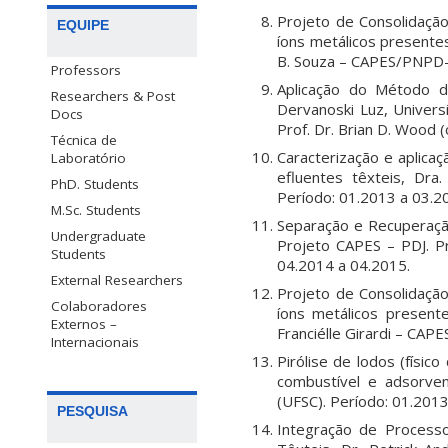
Projeto de Consolidaç
EQUIPE
íons metálicos presentes
B. Souza – CAPES/PNPD-2
Professors
Aplicação do Método d
Researchers & Post
Dervanoski Luz, Univers
Docs
Prof. Dr. Brian D. Wood (o
Técnica de
Caracterização e aplica
Laboratório
efluentes têxteis, Dr
PhD. Students
Período: 01.2013 a 03.2
M.Sc. Students
Separação e Recuperação
Undergraduate
Projeto CAPES – PDJ. Pr
Students
04.2014 a 04.2015.
External Researchers
Projeto de Consolidaç
Colaboradores
íons metálicos presente
Externos –
Franciélle Girardi – CA
Internacionais
Pirólise de lodos (físic
combustível e adsorve
(UFSC). Período: 01.2013
PESQUISA
Integração de Process