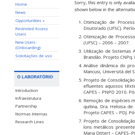
Sorry, this entry is only avail
Home
shown below in the alternativ
News
Opportunities »
Otimização de Processo
Doutorado (UFSC). Perío
Restricted Access
Users
Otimização de Processos
New Users
(UFSC) – 2006 – 2007.
(Onboarding)
Utilização de Sistemas 
Solicitações de uso
Brandão. Projeto CNPq.
Análise dinâmica do pr
Mancusi, Università del
O LABORATÓRIO
Projeto de Consolidaçã
efluentes aquosos têxte
Introduction
CAPES – PNPD 2010. Pós
Infraestrutura
Remoção de espécies me
quitina, Dra. Heloisa d
Partnership
Projeto CAPES – PDJ. Pó
Normas Internas
Projeto de Consolidaç
Research Lines
íons metálicos presente
Maria Dittert – CAPES–P