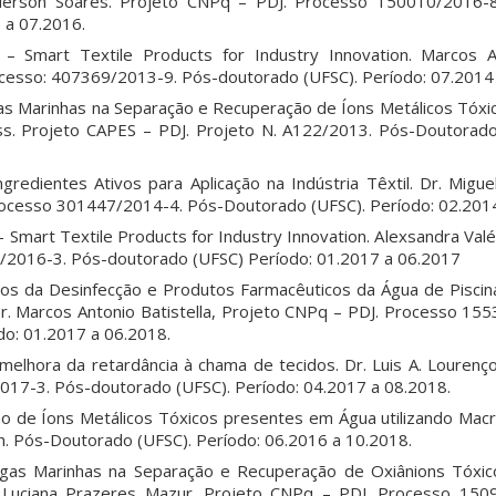
Anderson Soares. Projeto CNPq – PDJ. Processo 150010/2016-
 a 07.2016.
 – Smart Textile Products for Industry Innovation. Marcos An
cesso: 407369/2013-9. Pós-doutorado (UFSC). Período: 07.2014
as Marinhas na Separação e Recuperação de Íons Metálicos Tóx
ss. Projeto CAPES – PDJ. Projeto N. A122/2013. Pós-Doutorado
gredientes Ativos para Aplicação na Indústria Têxtil. Dr. Migue
rocesso 301447/2014-4. Pós-Doutorado (UFSC). Período: 02.2014
 Smart Textile Products for Industry Innovation. Alexsandra Val
/2016-3. Pós-doutorado (UFSC) Período: 01.2017 a 06.2017
tos da Desinfecção e Produtos Farmacêuticos da Água de Pisci
r. Marcos Antonio Batistella, Projeto CNPq – PDJ. Processo 15
do: 01.2017 a 06.2018.
melhora da retardância à chama de tecidos. Dr. Luis A. Lourenç
17-3. Pós-doutorado (UFSC). Período: 04.2017 a 08.2018.
 de Íons Metálicos Tóxicos presentes em Água utilizando Macr
th. Pós-Doutorado (UFSC). Período: 06.2016 a 10.2018.
lgas Marinhas na Separação e Recuperação de Oxiânions Tóxi
. Luciana Prazeres Mazur. Projeto CNPq – PDJ. Processo 150