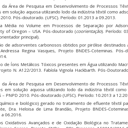
ão da Área de Pesquisa em Desenvolvimento de Processos Têx
 em solução aquosa utilizando lodo da indústria têxtil como ad
010. Pós-doutorado. (UFSC). Período: 01.2013 a 09.2013.
a Média no Volume em Processos de Separação por Adsorçã
ity of Oregon – USA. Pós-doutorado (
coorientação
). Período: 0
rientador principal).
ção de adsorventes carbonosos obtidos por pirólise destinados
a. Andressa Regina Vasques, Projeto BNDES-Coteminas. Pós-d
014.
 de Íons Metálicos Tóxicos presentes em Água utilizando Macr
ojeto N. A122/2013. Fabíola Vignola Hackbarth. Pós-Doutorado
ão da Área de Pesquisa em Desenvolvimento de Processos Têx
s em solução aquosa utilizando lodo da indústria têxtil como
PES – PNPD 2010. Pós-doutorado (UFSC). Período: 10.2013 a 12.20
o químico e biológico) gerado no tratamento de efluente têxtil 
nte, Dra. Heloisa de Lima Brandão, Projeto BNDES-Cotemina
 a 06.2016.
os Oxidativos Avançados e de Oxidação Biológica no Tratame