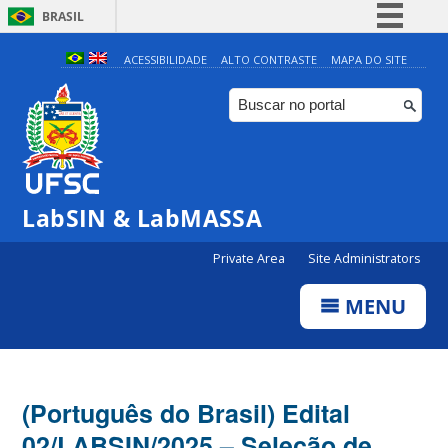
BRASIL
Simplifique!
ACESSIBILIDADE
ALTO CONTRASTE
MAPA DO SITE
Comunica BR
Participe
Acesso à informação
Legislação
LabSIN & LabMASSA
Canais
Private Area
Site Administrators
MENU
(Português do Brasil) Edital
02/LABSIN/2025 – Seleção de