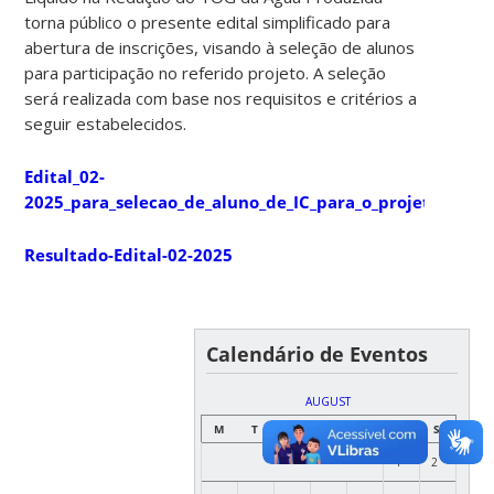
torna público o presente edital simplificado para
abertura de inscrições, visando à seleção de alunos
para participação no referido projeto. A seleção
será realizada com base nos requisitos e critérios a
seguir estabelecidos.
Edital_02-
2025_para_selecao_de_aluno_de_IC_para_o_projeto_APCL
Resultado-Edital-02-2025
Calendário de Eventos
AUGUST
M
T
W
T
F
S
S
1
2