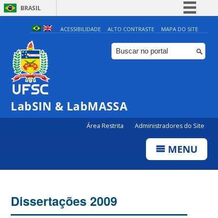
BRASIL
Simplifique!
ACESSIBILIDADE
ALTO CONTRASTE
MAPA DO SITE
Comunica BR
Participe
Acesso à informação
Legislação
LabSIN & LabMASSA
Canais
Área Restrita
Administradores do Site
MENU
Dissertações 2009