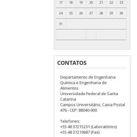
17
18
19
20
21
22
23
24
25
26
27
28
29
30
31
CONTATOS
Departamento de Engenharia
Química e Engenharia de
Alimentos
Universidade Federal de Santa
Catarina
Campus Universitário, Caixa Postal
476 - CEP: 88040-900
Telefones:
+55 48 37215231 (Laboratórios)
+55 48 37219687 (Fax)