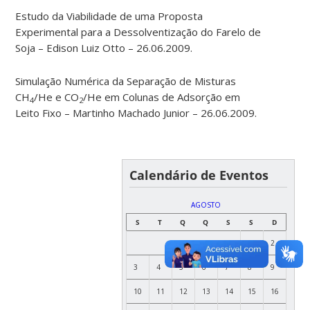
Estudo da Viabilidade de uma Proposta
Experimental para a Dessolventização do Farelo de
Soja – Edison Luiz Otto – 26.06.2009.
Simulação Numérica da Separação de Misturas
CH
/He e CO
/He em Colunas de Adsorção em
4
2
Leito Fixo – Martinho Machado Junior – 26.06.2009.
Calendário de Eventos
AGOSTO
S
T
Q
Q
S
S
D
1
2
3
4
5
6
7
8
9
10
11
12
13
14
15
16