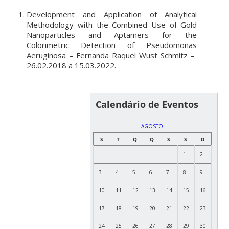
Development and Application of Analytical
Methodology with the Combined Use of Gold
Nanoparticles and Aptamers for the
Colorimetric Detection of Pseudomonas
Aeruginosa
– Fernanda Raquel Wust Schmitz –
26.02.2018 a 15.03.2022.
Calendário de Eventos
AGOSTO
S
T
Q
Q
S
S
D
1
2
3
4
5
6
7
8
9
10
11
12
13
14
15
16
17
18
19
20
21
22
23
24
25
26
27
28
29
30