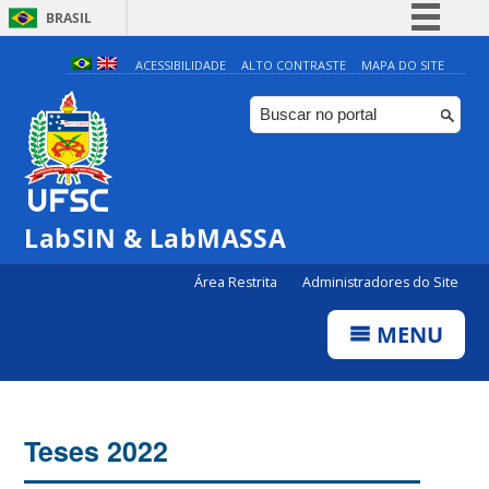
BRASIL
Simplifique!
ACESSIBILIDADE
ALTO CONTRASTE
MAPA DO SITE
Comunica BR
Participe
Acesso à informação
Legislação
LabSIN & LabMASSA
Canais
Área Restrita
Administradores do Site
MENU
Teses 2022