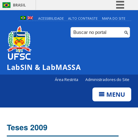
BRASIL
Simplifique!
ACESSIBILIDADE
ALTO CONTRASTE
MAPA DO SITE
Comunica BR
Participe
Acesso à informação
Legislação
LabSIN & LabMASSA
Canais
Área Restrita
Administradores do Site
MENU
Teses 2009