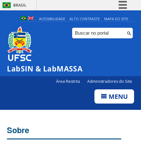
BRASIL
Simplifique!
ACESSIBILIDADE
ALTO CONTRASTE
MAPA DO SITE
Comunica BR
Participe
Acesso à informação
Legislação
LabSIN & LabMASSA
Canais
Área Restrita
Administradores do Site
MENU
Sobre