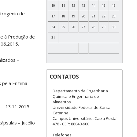
10
11
12
13
14
15
16
trogênio de
17
18
19
20
21
22
23
24
25
26
27
28
29
30
 e à Produção de
31
.06.2015.
lizados –
CONTATOS
 pela Enzima
Departamento de Engenharia
Química e Engenharia de
Alimentos
 – 13.11.2015.
Universidade Federal de Santa
Catarina
Campus Universitário, Caixa Postal
ápsulas – Jucélio
476 - CEP: 88040-900
Telefones: