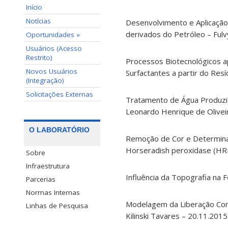
Início
Notícias
Desenvolvimento e Aplicaçã
derivados do Petróleo – Fulv
Oportunidades »
Usuários (Acesso
Restrito)
Processos Biotecnológicos a
Novos Usuários
Surfactantes a partir do Resí
(Integração)
Solicitações Externas
Tratamento de Água Produzid
Leonardo Henrique de Olivei
O LABORATÓRIO
Remoção de Cor e Determina
Horseradish peroxidase (HRP
Sobre
Infraestrutura
Influência da Topografia na 
Parcerias
Normas Internas
Modelagem da Liberação Contr
Linhas de Pesquisa
Kilinski Tavares – 20.11.2015