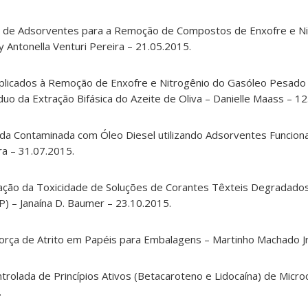
o de Adsorventes para a Remoção de Compostos de Enxofre e Ni
y Antonella Venturi Pereira – 21.05.2015.
plicados à Remoção de Enxofre e Nitrogênio do Gasóleo Pesado
duo da Extração Bifásica do Azeite de Oliva – Danielle Maass – 12
a Contaminada com Óleo Diesel utilizando Adsorventes Funciona
ra – 31.07.2015.
ção da Toxicidade de Soluções de Corantes Têxteis Degradados
) – Janaína D. Baumer – 23.10.2015.
Força de Atrito em Papéis para Embalagens – Martinho Machado Jr
olada de Princípios Ativos (Betacaroteno e Lidocaína) de Microc
.