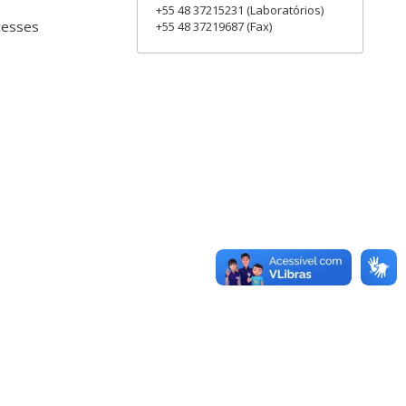
+55 48 37215231 (Laboratórios)
cesses
+55 48 37219687 (Fax)