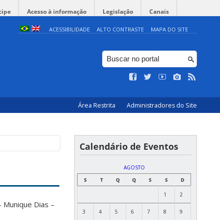
cipe
Acesso à informação
Legislação
Canais
ACESSIBILIDADE
ALTO CONTRASTE
MAPA DO SITE
Área Restrita
Administradores do Site
Calendário de Eventos
AGOSTO
S
T
Q
Q
S
S
D
1
2
 Munique Dias –
3
4
5
6
7
8
9