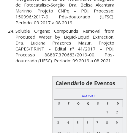
de Fotocatalise-Sorção. Dra. Belisa Alcantara
Marinho. Projeto CNPq – PDJ. Processo:
150996/2017-9. Pós-doutorado (UFSC).
Período: 09.2017 a 08.2019.
Soluble Organic Compounds Removal from
Produced Water by Liquid-Liquid Extraction.
Dra. Luciana Prazeres Mazur. Projeto
CAPES/PRINT – Edital nº 41/2017 – PDJ.
Processo 88887.370663/2019-00. Pós-
doutorado (UFSC). Período: 09.2019 a 08.2021.
Calendário de Eventos
AGOSTO
S
T
Q
Q
S
S
D
1
2
3
4
5
6
7
8
9
10
11
12
13
14
15
16