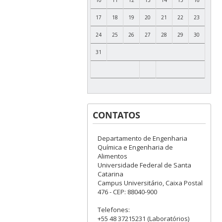
17
18
19
20
21
22
23
24
25
26
27
28
29
30
31
CONTATOS
Departamento de Engenharia
Química e Engenharia de
Alimentos
Universidade Federal de Santa
Catarina
Campus Universitário, Caixa Postal
476 - CEP: 88040-900
Telefones:
+55 48 37215231 (Laboratórios)