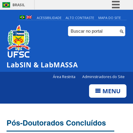
BRASIL
Simplifique!
ACESSIBILIDADE
ALTO CONTRASTE
MAPA DO SITE
Comunica BR
Participe
Acesso à informação
Legislação
LabSIN & LabMASSA
Canais
Área Restrita
Administradores do Site
MENU
Pós-Doutorados Concluídos