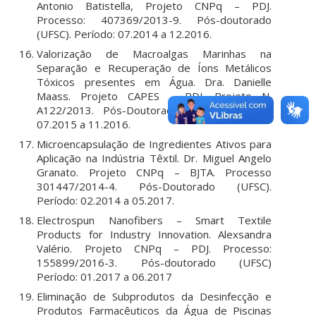
Antonio Batistella, Projeto CNPq – PDJ.
Processo: 407369/2013-9. Pós-doutorado
(UFSC). Período: 07.2014 a 12.2016.
Valorização de Macroalgas Marinhas na
Separação e Recuperação de Íons Metálicos
Tóxicos presentes em Água. Dra. Danielle
Maass. Projeto CAPES – PDJ. Projeto N.
A122/2013. Pós-Doutorado (UFSC). Período:
07.2015 a 11.2016.
Microencapsulação de Ingredientes Ativos para
Aplicação na Indústria Têxtil. Dr. Miguel Angelo
Granato. Projeto CNPq – BJTA. Processo
301447/2014-4. Pós-Doutorado (UFSC).
Período: 02.2014 a 05.2017.
Electrospun Nanofibers – Smart Textile
Products for Industry Innovation. Alexsandra
Valério. Projeto CNPq – PDJ. Processo:
155899/2016-3. Pós-doutorado (UFSC)
Período: 01.2017 a 06.2017
Eliminação de Subprodutos da Desinfecção e
Produtos Farmacêuticos da Água de Piscinas