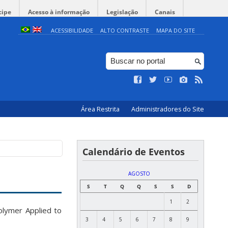
cipe
Acesso à informação
Legislação
Canais
ACESSIBILIDADE
ALTO CONTRASTE
MAPA DO SITE
Área Restrita
Administradores do Site
Calendário de Eventos
AGOSTO
S
T
Q
Q
S
S
D
1
2
olymer Applied to
3
4
5
6
7
8
9