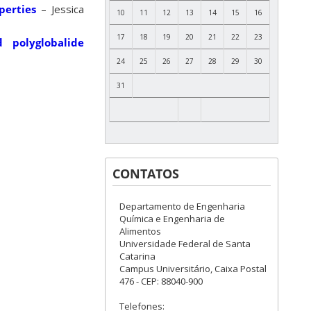
perties
– Jessica
10
11
12
13
14
15
16
17
18
19
20
21
22
23
 polyglobalide
24
25
26
27
28
29
30
31
CONTATOS
Departamento de Engenharia
Química e Engenharia de
Alimentos
Universidade Federal de Santa
Catarina
Campus Universitário, Caixa Postal
476 - CEP: 88040-900
Telefones: