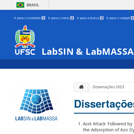
BRASIL
Ir para o conteúdo
1
Ir para o menu
2
Ir para a busca
3
Ir para o rodapé
4
LabSIN & LabMASSA
Dissertações 2023
Dissertaçõe
Acid Attack Followed by
the Adsorption of Azo D