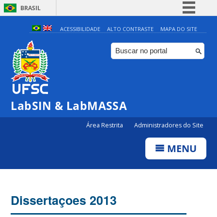
BRASIL
Simplifique!
ACESSIBILIDADE
ALTO CONTRASTE
MAPA DO SITE
Comunica BR
Participe
Acesso à informação
Legislação
LabSIN & LabMASSA
Canais
Área Restrita
Administradores do Site
MENU
Dissertaçoes 2013