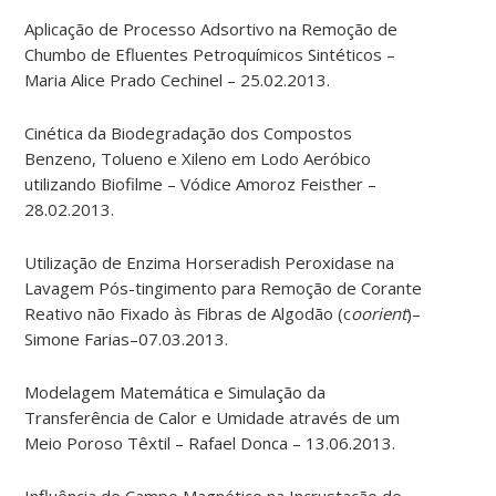
Aplicação de Processo Adsortivo na Remoção de
Chumbo de Efluentes Petroquímicos Sintéticos –
Maria Alice Prado Cechinel – 25.02.2013.
Cinética da Biodegradação dos Compostos
Benzeno, Tolueno e Xileno em Lodo Aeróbico
utilizando Biofilme – Vódice Amoroz Feisther –
28.02.2013.
Utilização de Enzima Horseradish Peroxidase na
Lavagem Pós-tingimento para Remoção de Corante
Reativo não Fixado às Fibras de Algodão (c
oorient
)–
Simone Farias–07.03.2013.
Modelagem Matemática e Simulação da
Transferência de Calor e Umidade através de um
Meio Poroso Têxtil – Rafael Donca – 13.06.2013.
Influência de Campo Magnético na Incrustação de