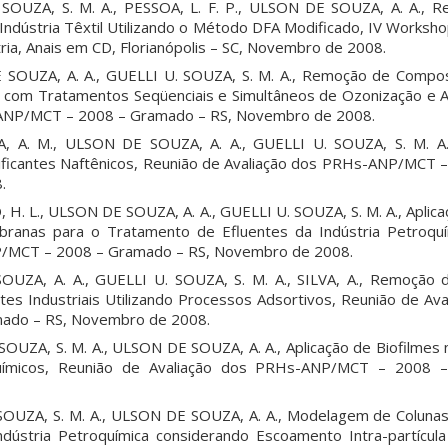
 SOUZA, S. M. A., PESSOA, L. F. P., ULSON DE SOUZA, A. A., 
Indústria Têxtil Utilizando o Método DFA Modificado, IV Worksh
ria, Anais em CD, Florianópolis – SC, Novembro de 2008.
 SOUZA, A. A., GUELLI U. SOUZA, S. M. A., Remoção de Compos
s com Tratamentos Seqüenciais e Simultâneos de Ozonização e 
-ANP/MCT – 2008 – Gramado – RS, Novembro de 2008.
 A. M., ULSON DE SOUZA, A. A., GUELLI U. SOUZA, S. M. A.,
rificantes Naftênicos, Reunião de Avaliação dos PRHs-ANP/MCT
.
 H. L., ULSON DE SOUZA, A. A., GUELLI U. SOUZA, S. M. A., Aplic
ranas para o Tratamento de Efluentes da Indústria Petroquí
P/MCT – 2008 – Gramado – RS, Novembro de 2008.
OUZA, A. A., GUELLI U. SOUZA, S. M. A., SILVA, A., Remoção 
tes Industriais Utilizando Processos Adsortivos, Reunião de Av
ado – RS, Novembro de 2008.
SOUZA, S. M. A., ULSON DE SOUZA, A. A., Aplicação de Biofilmes
ímicos, Reunião de Avaliação dos PRHs-ANP/MCT – 2008 
. SOUZA, S. M. A., ULSON DE SOUZA, A. A., Modelagem de Colun
Indústria Petroquímica considerando Escoamento Intra-partícul