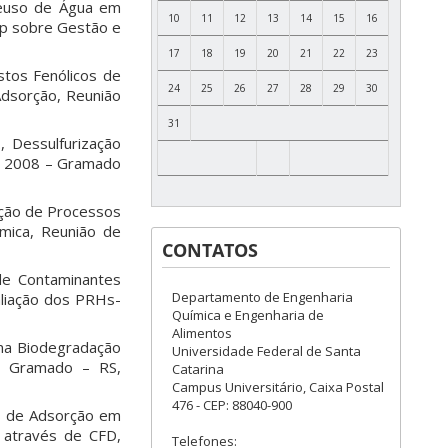
Reuso de Água em
10
11
12
13
14
15
16
op sobre Gestão e
17
18
19
20
21
22
23
tos Fenólicos de
24
25
26
27
28
29
30
Adsorção, Reunião
31
 Dessulfurização
 – 2008 – Gramado
ação de Processos
mica, Reunião de
CONTATOS
de Contaminantes
Departamento de Engenharia
aliação dos PRHs-
Química e Engenharia de
Alimentos
 na Biodegradação
Universidade Federal de Santa
– Gramado – RS,
Catarina
Campus Universitário, Caixa Postal
476 - CEP: 88040-900
as de Adsorção em
a através de CFD,
Telefones: