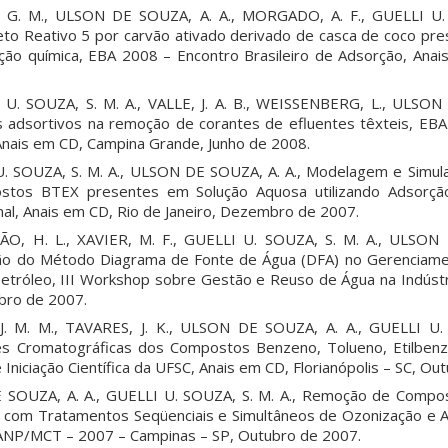
L. G. M., ULSON DE SOUZA, A. A., MORGADO, A. F., GUELLI U. 
to Reativo 5 por carvão ativado derivado de casca de coco pre
ção química, EBA 2008 – Encontro Brasileiro de Adsorção, Ana
 U. SOUZA, S. M. A., VALLE, J. A. B., WEISSENBERG, L., ULSON
s adsortivos na remoção de corantes de efluentes têxteis, EB
 Anais em CD, Campina Grande, Junho de 2008.
 U. SOUZA, S. M. A., ULSON DE SOUZA, A. A., Modelagem e Simu
os BTEX presentes em Solução Aquosa utilizando Adsorção
l, Anais em CD, Rio de Janeiro, Dezembro de 2007.
O, H. L., XAVIER, M. F., GUELLI U. SOUZA, S. M. A., ULSON 
cação do Método Diagrama de Fonte de Água (DFA) no Gerencia
etróleo, III Workshop sobre Gestão e Reuso de Água na Indústria
bro de 2007.
. M. M., TAVARES, J. K., ULSON DE SOUZA, A. A., GUELLI U. 
es Cromatográficas dos Compostos Benzeno, Tolueno, Etilbenz
 Iniciação Científica da UFSC, Anais em CD, Florianópolis – SC, Ou
 SOUZA, A. A., GUELLI U. SOUZA, S. M. A., Remoção de Compos
s com Tratamentos Seqüenciais e Simultâneos de Ozonização e 
ANP/MCT – 2007 – Campinas – SP, Outubro de 2007.