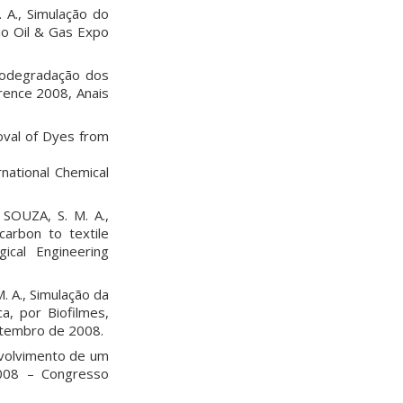
 A., Simulação do
io Oil & Gas Expo
iodegradação dos
rence 2008, Anais
oval of Dyes from
national Chemical
SOUZA, S. M. A.,
carbon to textile
cal Engineering
. A., Simulação da
, por Biofilmes,
etembro de 2008.
nvolvimento de um
2008 – Congresso