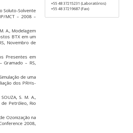
+55 48 37215231 (Laboratórios)
+55 48 37219687 (Fax)
o Soluto-Solvente
ANP/MCT – 2008 –
 M. A., Modelagem
postos BTX em um
 RS, Novembro de
eos Presentes em
 – Gramado – RS,
 Simulação de uma
aliação dos PRHs-
SOUZA, S. M. A.,
 de Petróleo, Rio
 de Ozonização na
 Conference 2008,