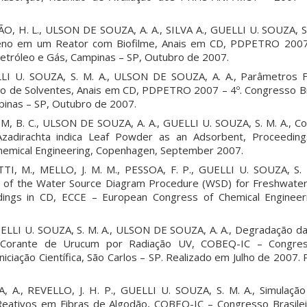
O, H. L., ULSON DE SOUZA, A. A., SILVA A., GUELLI U. SOUZA, S.
leno em um Reator com Biofilme, Anais em CD, PDPETRO 2007
Petróleo e Gás, Campinas – SP, Outubro de 2007.
LI U. SOUZA, S. M. A., ULSON DE SOUZA, A. A., Parâmetros Fí
ção de Solventes, Anais em CD, PDPETRO 2007 – 4º. Congresso Br
inas – SP, Outubro de 2007.
M, B. C., ULSON DE SOUZA, A. A., GUELLI U. SOUZA, S. M. A., C
 Azadirachta indica Leaf Powder as an Adsorbent, Proceedin
hemical Engineering, Copenhagen, September 2007.
TTI, M., MELLO, J. M. M., PESSOA, F. P., GUELLI U. SOUZA, S
on of the Water Source Diagram Procedure (WSD) for Freshwater 
dings in CD, ECCE – European Congress of Chemical Engineer
ELLI U. SOUZA, S. M. A., ULSON DE SOUZA, A. A., Degradação da
 Corante de Urucum por Radiação UV, COBEQ-IC – Congress
iciação Científica, São Carlos – SP. Realizado em Julho de 2007. 
A, A., REVELLO, J. H. P., GUELLI U. SOUZA, S. M. A., Simulaç
eativos em Fibras de Algodão, COBEQ-IC – Congresso Brasilei