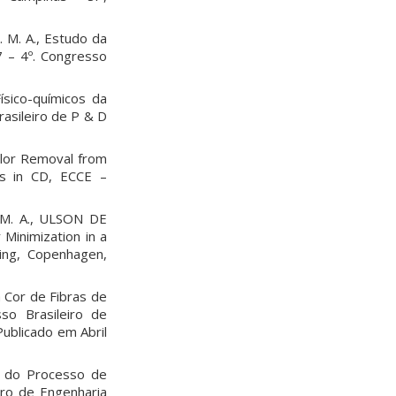
 M. A., Estudo da
 – 4º. Congresso
sico-químicos da
asileiro de P & D
olor Removal from
gs in CD, ECCE –
. M. A., ULSON DE
Minimization in a
ing, Copenhagen,
 Cor de Fibras de
o Brasileiro de
Publicado em Abril
ão do Processo de
ro de Engenharia