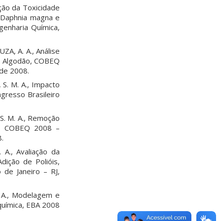
ção da Toxicidade
o Daphnia magna e
enharia Química,
ZA, A. A., Análise
0% Algodão, COBEQ
 de 2008.
S. M. A., Impacto
resso Brasileiro
S. M. A., Remoção
is, COBEQ 2008 –
.
A., Avaliação da
dição de Polióis,
 de Janeiro – RJ,
. A., Modelagem e
química, EBA 2008