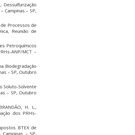
 Dessulfurização
 – Campinas – SP,
ão de Processos de
mica, Reunião de
tes Petroquímicos
s PRHs-ANP/MCT –
 na Biodegradação
as – SP, Outubro
o Soluto-Solvente
as – SP, Outubro
 BRANDÃO, H. L.,
iação dos PRHs-
ompostos BTEX de
– Campinas – SP,