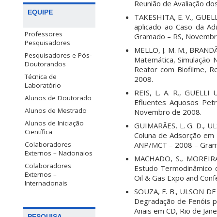
Reunião de Avaliação d
EQUIPE
TAKESHITA, E. V., GUELL
aplicado ao Caso da A
Professores
Gramado – RS, Novembr
Pesquisadores
MELLO, J. M. M., BRANDÃ
Pesquisadores e Pós-
Matemática, Simulação
Doutorandos
Reator com Biofilme, 
Técnica de
2008.
Laboratório
REIS, L. A. R., GUELL
Alunos de Doutorado
Efluentes Aquosos Pet
Alunos de Mestrado
Novembro de 2008.
Alunos de Iniciação
GUIMARÃES, L. G. D., U
Científica
Coluna de Adsorção em 
ANP/MCT – 2008 – Gram
Colaboradores
Externos – Nacionaios
MACHADO, S., MOREIRA,
Colaboradores
Estudo Termodinâmico d
Externos –
Oil & Gas Expo and Conf
Internacionais
SOUZA, F. B., ULSON DE 
Degradação de Fenóis p
Anais em CD, Rio de Jan
PESQUISA