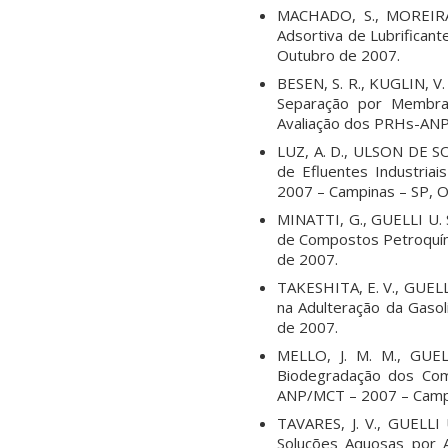
MACHADO, S., MOREIRA,
Adsortiva de Lubrifican
Outubro de 2007.
BESEN, S. R., KUGLIN, V.
Separação por Membran
Avaliação dos PRHs-ANP
LUZ, A. D., ULSON DE SO
de Efluentes Industria
2007 – Campinas – SP, 
MINATTI, G., GUELLI U. 
de Compostos Petroquím
de 2007.
TAKESHITA, E. V., GUELL
na Adulteração da Gaso
de 2007.
MELLO, J. M. M., GUEL
Biodegradação dos Com
ANP/MCT – 2007 – Campi
TAVARES, J. V., GUELL
Soluções Aquosas por 