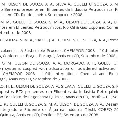
. M., ULSON DE SOUZA, A. A., SILVA A., GUELLI U. SOUZA, S. M.
o Benzeno presente em Efluentes da Indústria Petroquímica, R
ais em CD, Rio de Janeiro, Setembro de 2008.
 M. M., GUELLI U. SOUZA, S. M. A., ULSON DE SOUZA, A. A., B
es em Efluentes Petroquímicos, Rio Oil & Gas Expo and Confe
Setembro de 2008.
U. SOUZA, S. M. A., VALLE, J. A. B., ULSON DE SOUZA, A. A., Rem
d columns – A Sustainable Process, CHEMPOR 2008 – 10th Inter
ing Conference, Braga, Portugal, Anais em CD, Setembro de 2008.
L. G. M., ULSON DE SOUZA, A. A., MORGADO, A. F., GUELLI U. 
tion systems coupled with adsorption on powdered activated 
 CHEMPOR 2008 – 10th International Chemical and Biologi
ugal, Anais em CD, Setembro de 2008.
, H. L., ULSON DE SOUZA, A. A., SILVA A., GUELLI U. SOUZA, S. M
ostos BTX presentes em Efluentes da Indústria Petroquímica
Brasileiro de Engenharia Química, Anais em CD, Recife – PE, S
 L. P., GUELLI U. SOUZA, S. M. A., ULSON DE SOUZA, A. A., Dese
Integrado e Eficiente da Água na Indústria Têxtil, COBEQ 
 Química, Anais em CD, Recife – PE, Setembro de 2008.