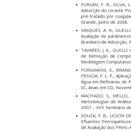
FURLAN, F. R., SILVA, 
Adsorção do corante Pre
pré-tratado por coagula
Grande, Junho de 2008.
VASQUES, A. R., GUELLI
Avaliação de parâmetro
Brasileiro de Adsorção,
TAVARES, J. K., GUELLI
de Remoção de Compost
Modelagem Computaciona
FORGIARINI, E., BRANDÃ
PESSOA, F. L. P., Apli
Água em Refinarias de P
SC, Anais em CD, Novem
MACHADO, S., MELLO, J
Metodologias de Anális
2007 – XVII Seminário de
SOUZA, F. B., ULSON DE
Efluentes Petroquímico
de Avaliação dos PRHs-