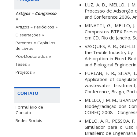
LUZ, A. D., MELLO, J. M
Processo de Adsorção d
Artigos – Congresso
and Conference 2008, An
»
MINATTI, G., MELLO, J.
Artigos – Periódicos »
Compostos BTEX Present
Dissertações »
em CD, Rio de Janeiro, 
Patentes e Capítulos
VASQUES, A. R., GUELLI 
de Livros
the Textile Industry by
Pós-Doutorados »
Adsorption in Fixed Be
and Biological Engineer
Teses »
Projetos »
FURLAN, F. R., SILVA, 
Application of coagula
wastewater treatment,
Conference, Braga, Port
CONTATO
MELLO, J. M. M., BRANDÃO
Biodegradação dos Comp
Formulário de
COBEQ 2008 – Congresso 
Contato
MELO, A. R., PESSOA, F.
Redes Sociais
Simulador para o Uso 
Brasileiro de Engenharia