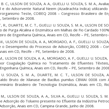
B. C., ULSON DE SOUZA, A. A., GUELLI U. SOUZA, S. M. A., Avalia
l e do Adsorvente Natural Neem (Azadirachta Indica) utilizand
crorganismo Teste, COBEQ 2008 – Congresso Brasileiro de Eng
E, Setembro de 2008.
 R., DUARTE, M. C. T., GUELLI U. SOUZA, S. M. A., ULSON DE SOU
o de Purga Alcalina e Enzimática em Malhas de Fio Cardado 10
eiro de Engenharia Química, Anais em CD, Recife – PE, Setembro
. M., ULSON DE SOUZA, A. A., MORGADO, A. F., GUELLI U. SOUZA, 
re o Desempenho do Processo de Adsorção, COBEQ 2008 – Cong
Anais em CD, Recife – PE, Setembro de 2008.
. M., ULSON DE SOUZA, A. A., MORGADO, A. F., GUELLI U. SOUZA, 
por Coagulação Química no Tratamento de Efluentes Têxte
 Engenharia Química, Anais em CD, Recife – PE, Setembro de 2008
 U. SOUZA, S. M. A., DUARTE, M. C. T., ULSON DE SOUZA, A. 
aldo Bruto de Xilanase de Bacillus pumilus CBMAI 0008 com A
inário Brasileiro de Tecnologia Enzimática, Anais em CD, Rio
. M., ULSON DE SOUZA, A. A., SILVA A., GUELLI U. SOUZA, S. M
e Adsorção do Tolueno presente no Efluente da Indústria Petro
e Adsorção, Anais em CD, Campina Grande, Junho de 2008.