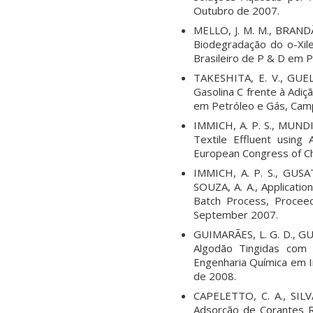
Outubro de 2007.
MELLO, J. M. M., BRANDÃ
Biodegradação do o-Xi
Brasileiro de P & D em 
TAKESHITA, E. V., GUEL
Gasolina C frente à Adi
em Petróleo e Gás, Camp
IMMICH, A. P. S., MUNDI
Textile Effluent using
European Congress of C
IMMICH, A. P. S., GUSA
SOUZA, A. A., Applicati
Batch Process, Procee
September 2007.
GUIMARÃES, L. G. D., GU
Algodão Tingidas com
Engenharia Química em In
de 2008.
CAPELETTO, C. A., SILV
Adsorção de Corantes R