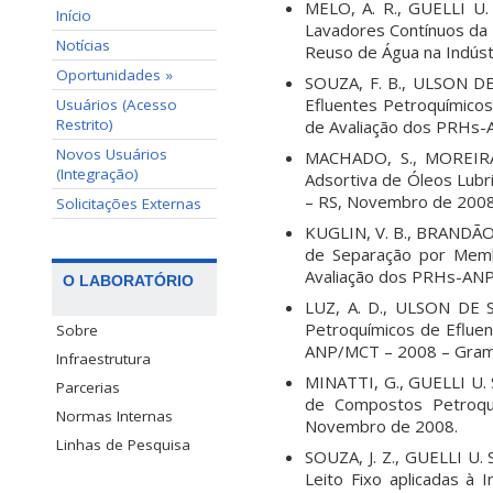
MELO, A. R., GUELLI U.
Início
Lavadores Contínuos da 
Notícias
Reuso de Água na Indúst
Oportunidades »
SOUZA, F. B., ULSON DE
Efluentes Petroquímico
Usuários (Acesso
Restrito)
de Avaliação dos PRHs
Novos Usuários
MACHADO, S., MOREIRA,
(Integração)
Adsortiva de Óleos Lub
– RS, Novembro de 2008
Solicitações Externas
KUGLIN, V. B., BRANDÃO,
de Separação por Memb
Avaliação dos PRHs-AN
O LABORATÓRIO
LUZ, A. D., ULSON DE S
Petroquímicos de Efluen
Sobre
ANP/MCT – 2008 – Gram
Infraestrutura
MINATTI, G., GUELLI U. 
Parcerias
de Compostos Petroqu
Normas Internas
Novembro de 2008.
Linhas de Pesquisa
SOUZA, J. Z., GUELLI U
Leito Fixo aplicadas à 