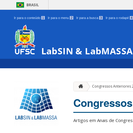
BRASIL
Ir para o conteúdo
1
Ir para o menu
2
Ir para a busca
3
Ir para o rodapé
4
LabSIN & LabMASSA
Congressos Anteriores 
Congressos 
Artigos em Anais de Congre