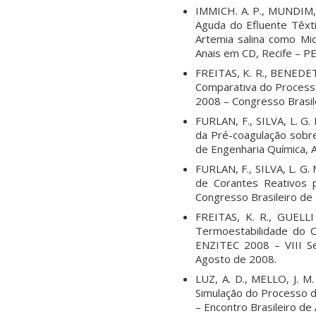
IMMICH. A. P., MUNDIM, 
Aguda do Efluente Têxti
Artemia salina como Mi
Anais em CD, Recife – P
FREITAS, K. R., BENEDET,
Comparativa do Process
2008 – Congresso Brasil
FURLAN, F., SILVA, L. G
da Pré-coagulação sob
de Engenharia Química, 
FURLAN, F., SILVA, L. G
de Corantes Reativos 
Congresso Brasileiro de
FREITAS, K. R., GUELLI
Termoestabilidade do C
ENZITEC 2008 – VIII Sem
Agosto de 2008.
LUZ, A. D., MELLO, J. M
Simulação do Processo d
– Encontro Brasileiro d