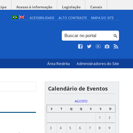
cipe
Acesso à informação
Legislação
Canais
ACESSIBILIDADE
ALTO CONTRASTE
MAPA DO SITE
Área Restrita
Administradores do Site
Calendário de Eventos
AGOSTO
S
T
Q
Q
S
S
D
1
2
3
4
5
6
7
8
9