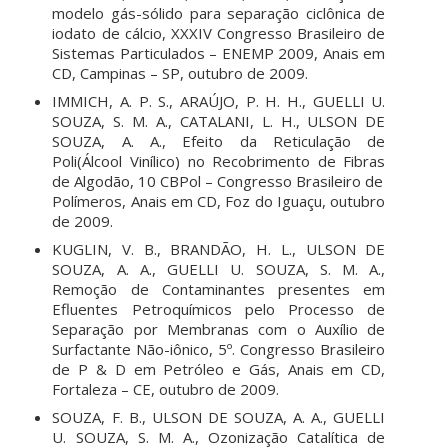
modelo gás-sólido para separação ciclônica de
iodato de cálcio, XXXIV Congresso Brasileiro de
Sistemas Particulados – ENEMP 2009, Anais em
CD, Campinas – SP, outubro de 2009.
IMMICH, A. P. S., ARAÚJO, P. H. H., GUELLI U.
SOUZA, S. M. A., CATALANI, L. H., ULSON DE
SOUZA, A. A., Efeito da Reticulação de
Poli(Álcool Vinílico) no Recobrimento de Fibras
de Algodão, 10 CBPol – Congresso Brasileiro de
Polímeros, Anais em CD, Foz do Iguaçu, outubro
de 2009.
KUGLIN, V. B., BRANDÃO, H. L., ULSON DE
SOUZA, A. A., GUELLI U. SOUZA, S. M. A.,
Remoção de Contaminantes presentes em
Efluentes Petroquímicos pelo Processo de
Separação por Membranas com o Auxílio de
Surfactante Não-iônico, 5º. Congresso Brasileiro
de P & D em Petróleo e Gás, Anais em CD,
Fortaleza – CE, outubro de 2009.
SOUZA, F. B., ULSON DE SOUZA, A. A., GUELLI
U. SOUZA, S. M. A., Ozonização Catalítica de