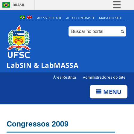
BRASIL
Simplifique!
ACESSIBILIDADE
ALTO CONTRASTE
MAPA DO SITE
Comunica BR
Participe
Acesso à informação
Legislação
LabSIN & LabMASSA
Canais
Área Restrita
Administradores do Site
MENU
Congressos 2009