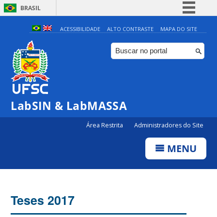
BRASIL
Simplifique!
ACESSIBILIDADE
ALTO CONTRASTE
MAPA DO SITE
Comunica BR
Participe
Acesso à informação
Legislação
LabSIN & LabMASSA
Canais
Área Restrita
Administradores do Site
MENU
Teses 2017