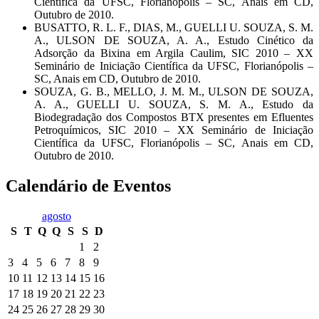
Científica da UFSC, Florianópolis – SC, Anais em CD,
Outubro de 2010.
BUSATTO, R. L. F., DIAS, M., GUELLI U. SOUZA, S. M.
A., ULSON DE SOUZA, A. A., Estudo Cinético da
Adsorção da Bixina em Argila Caulim, SIC 2010 – XX
Seminário de Iniciação Científica da UFSC, Florianópolis –
SC, Anais em CD, Outubro de 2010.
SOUZA, G. B., MELLO, J. M. M., ULSON DE SOUZA,
A. A., GUELLI U. SOUZA, S. M. A., Estudo da
Biodegradação dos Compostos BTX presentes em Efluentes
Petroquímicos, SIC 2010 – XX Seminário de Iniciação
Científica da UFSC, Florianópolis – SC, Anais em CD,
Outubro de 2010.
Calendário de Eventos
agosto
S
T
Q
Q
S
S
D
1
2
3
4
5
6
7
8
9
10
11
12
13
14
15
16
17
18
19
20
21
22
23
24
25
26
27
28
29
30