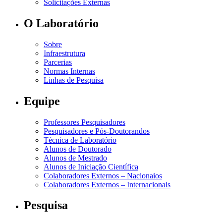
Solicitações Externas
O Laboratório
Sobre
Infraestrutura
Parcerias
Normas Internas
Linhas de Pesquisa
Equipe
Professores Pesquisadores
Pesquisadores e Pós-Doutorandos
Técnica de Laboratório
Alunos de Doutorado
Alunos de Mestrado
Alunos de Iniciação Científica
Colaboradores Externos – Nacionaios
Colaboradores Externos – Internacionais
Pesquisa