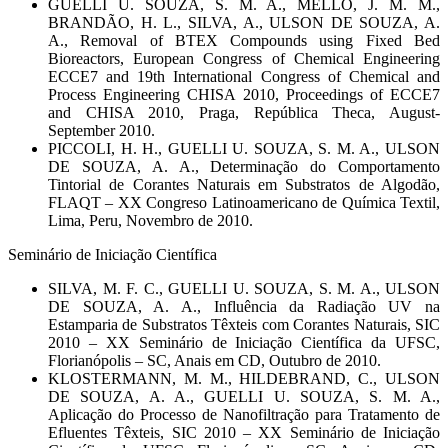
GUELLI U. SOUZA, S. M. A., MELLO, J. M. M.,
BRANDÃO, H. L., SILVA, A., ULSON DE SOUZA, A.
A., Removal of BTEX Compounds using Fixed Bed
Bioreactors, European Congress of Chemical Engineering
ECCE7 and 19th International Congress of Chemical and
Process Engineering CHISA 2010, Proceedings of ECCE7
and CHISA 2010, Praga, República Theca, August-
September 2010.
PICCOLI, H. H., GUELLI U. SOUZA, S. M. A., ULSON
DE SOUZA, A. A., Determinação do Comportamento
Tintorial de Corantes Naturais em Substratos de Algodão,
FLAQT – XX Congreso Latinoamericano de Química Textil,
Lima, Peru, Novembro de 2010.
Seminário de Iniciação Científica
SILVA, M. F. C., GUELLI U. SOUZA, S. M. A., ULSON
DE SOUZA, A. A., Influência da Radiação UV na
Estamparia de Substratos Têxteis com Corantes Naturais, SIC
2010 – XX Seminário de Iniciação Científica da UFSC,
Florianópolis – SC, Anais em CD, Outubro de 2010.
KLOSTERMANN, M. M., HILDEBRAND, C., ULSON
DE SOUZA, A. A., GUELLI U. SOUZA, S. M. A.,
Aplicação do Processo de Nanofiltração para Tratamento de
Efluentes Têxteis, SIC 2010 – XX Seminário de Iniciação