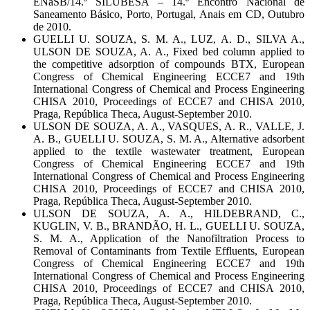
ENaSB/14.º SILUBESA – 14.º Encontro Nacional de
Saneamento Básico, Porto, Portugal, Anais em CD, Outubro
de 2010.
GUELLI U. SOUZA, S. M. A., LUZ, A. D., SILVA A.,
ULSON DE SOUZA, A. A., Fixed bed column applied to
the competitive adsorption of compounds BTX, European
Congress of Chemical Engineering ECCE7 and 19th
International Congress of Chemical and Process Engineering
CHISA 2010, Proceedings of ECCE7 and CHISA 2010,
Praga, República Theca, August-September 2010.
ULSON DE SOUZA, A. A., VASQUES, A. R., VALLE, J.
A. B., GUELLI U. SOUZA, S. M. A., Alternative adsorbent
applied to the textile wastewater treatment, European
Congress of Chemical Engineering ECCE7 and 19th
International Congress of Chemical and Process Engineering
CHISA 2010, Proceedings of ECCE7 and CHISA 2010,
Praga, República Theca, August-September 2010.
ULSON DE SOUZA, A. A., HILDEBRAND, C.,
KUGLIN, V. B., BRANDÃO, H. L., GUELLI U. SOUZA,
S. M. A., Application of the Nanofiltration Process to
Removal of Contaminants from Textile Effluents, European
Congress of Chemical Engineering ECCE7 and 19th
International Congress of Chemical and Process Engineering
CHISA 2010, Proceedings of ECCE7 and CHISA 2010,
Praga, República Theca, August-September 2010.