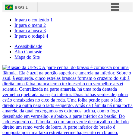
BRASIL
Simplifique!
Ir para o conteúdo
1
Ir para o menu
2
Comunica BR
Ir para a busca
3
Ir para o rodapé
4
Participe
Acesso à informação
Acessibilidade
Alto Contraste
Legislação
Mapa do Site
Canais