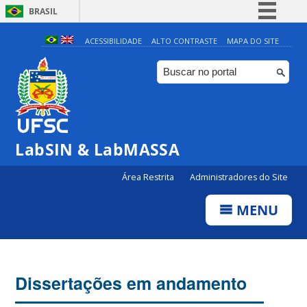
BRASIL
Simplifique!
ACESSIBILIDADE
ALTO CONTRASTE
MAPA DO SITE
Comunica BR
Participe
Acesso à informação
Legislação
LabSIN & LabMASSA
Canais
Área Restrita
Administradores do Site
MENU
Dissertações em andamento