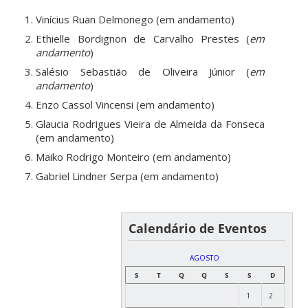
Vinícius Ruan Delmonego (em andamento)
Ethielle Bordignon de Carvalho Prestes
(
em
andamento
)
Salésio Sebastião de Oliveira Júnior (
em
andamento
)
Enzo Cassol Vincensi (em andamento)
Glaucia Rodrigues Vieira de Almeida da Fonseca
(em andamento)
Maiko Rodrigo Monteiro (em andamento)
Gabriel Lindner Serpa (em andamento)
Calendário de Eventos
AGOSTO
S
T
Q
Q
S
S
D
1
2