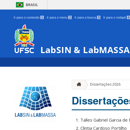
BRASIL
Ir para o conteúdo
1
Ir para o menu
2
Ir para a busca
3
Ir para o rodapé
4
LabSIN & LabMASSA
Dissertações 2026
Dissertaçõe
Talles Gabriel Garcia de
Clintia Cardoso Portilho