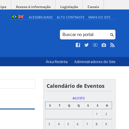
cipe
Acesso à informação
Legislação
Canais
ACESSIBILIDADE
ALTO CONTRASTE
MAPA DO SITE
Área Restrita
Administradores do Site
Calendário de Eventos
AGOSTO
S
T
Q
Q
S
S
D
1
2
3
4
5
6
7
8
9