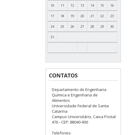
10
11
12
13
14
15
16
17
18
19
20
21
22
23
24
25
26
27
28
29
30
31
CONTATOS
Departamento de Engenharia
Química e Engenharia de
Alimentos
Universidade Federal de Santa
Catarina
Campus Universitário, Caixa Postal
476 - CEP: 88040-900
Telefones: