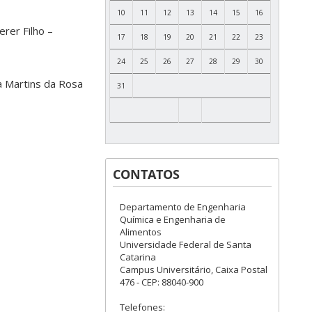
10
11
12
13
14
15
16
erer Filho –
17
18
19
20
21
22
23
24
25
26
27
28
29
30
a Martins da Rosa
31
CONTATOS
Departamento de Engenharia
Química e Engenharia de
Alimentos
Universidade Federal de Santa
Catarina
Campus Universitário, Caixa Postal
476 - CEP: 88040-900
Telefones: