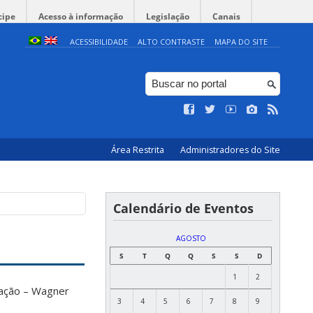
cipe
Acesso à informação
Legislação
Canais
ACESSIBILIDADE
ALTO CONTRASTE
MAPA DO SITE
Área Restrita
Administradores do Site
Calendário de Eventos
AGOSTO
S
T
Q
Q
S
S
D
1
2
fiação – Wagner
3
4
5
6
7
8
9