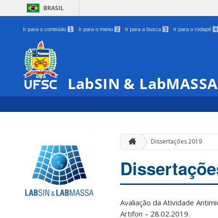
BRASIL
Ir para o conteúdo
1
Ir para o menu
2
Ir para a busca
3
Ir para o rodapé
4
LabSIN & LabMASSA
Dissertações 2019
Dissertaçõe
Avaliação da Atividade Antim
Artifon – 28.02.2019.