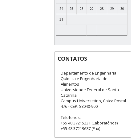
24
25
26
27
28
29
30
31
CONTATOS
Departamento de Engenharia
Química e Engenharia de
Alimentos
Universidade Federal de Santa
Catarina
Campus Universitário, Caixa Postal
476 - CEP: 88040-900
Telefones:
+55 48 37215231 (Laboratórios)
+55 48 37219687 (Fax)