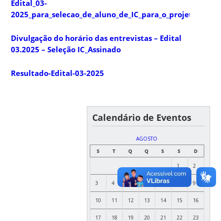
Edital_03-
2025_para_selecao_de_aluno_de_IC_para_o_projeto_APC
Divulgação do horário das entrevistas – Edital
03.2025 – Seleção IC_Assinado
Resultado-Edital-03-2025
Calendário de Eventos
AGOSTO
S
T
Q
Q
S
S
D
1
2
3
4
5
6
7
8
9
10
11
12
13
14
15
16
17
18
19
20
21
22
23