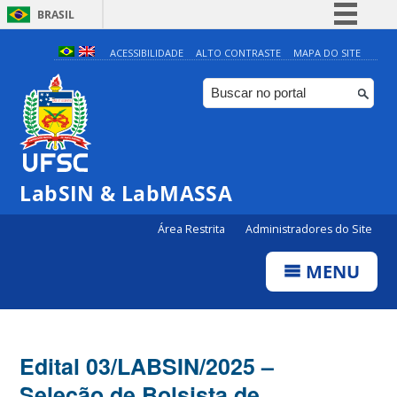
BRASIL
Simplifique!
ACESSIBILIDADE
ALTO CONTRASTE
MAPA DO SITE
Comunica BR
Participe
Acesso à informação
Legislação
LabSIN & LabMASSA
Canais
Área Restrita
Administradores do Site
MENU
Edital 03/LABSIN/2025 –
Seleção de Bolsista de