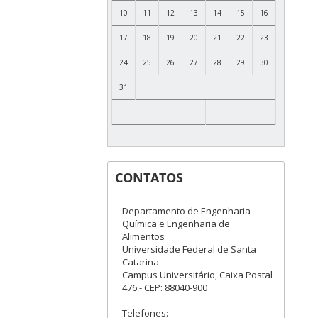
10
11
12
13
14
15
16
17
18
19
20
21
22
23
24
25
26
27
28
29
30
31
CONTATOS
Departamento de Engenharia
Química e Engenharia de
Alimentos
Universidade Federal de Santa
Catarina
Campus Universitário, Caixa Postal
476 - CEP: 88040-900
Telefones: