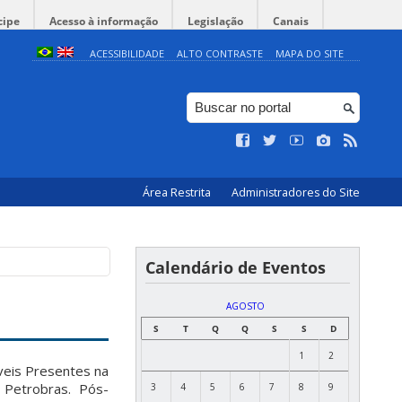
cipe
Acesso à informação
Legislação
Canais
ACESSIBILIDADE
ALTO CONTRASTE
MAPA DO SITE
Área Restrita
Administradores do Site
Calendário de Eventos
AGOSTO
S
T
Q
Q
S
S
D
1
2
eis Presentes na
 Petrobras. Pós-
3
4
5
6
7
8
9