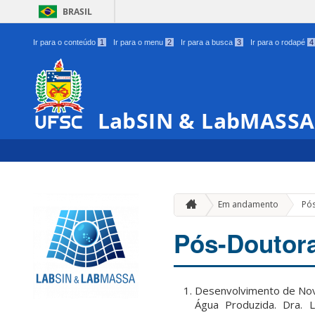
BRASIL
Ir para o conteúdo
1
Ir para o menu
2
Ir para a busca
3
Ir para o rodapé
4
LabSIN & LabMASSA
Em andamento
Pó
Pós-Doutor
Desenvolvimento de Nov
Água Produzida. Dra. 