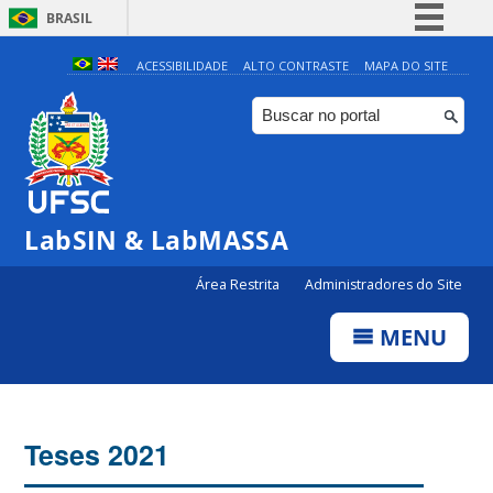
BRASIL
Simplifique!
ACESSIBILIDADE
ALTO CONTRASTE
MAPA DO SITE
Comunica BR
Participe
Acesso à informação
Legislação
LabSIN & LabMASSA
Canais
Área Restrita
Administradores do Site
MENU
Teses 2021