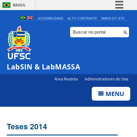
BRASIL
Simplifique!
ACESSIBILIDADE
ALTO CONTRASTE
MAPA DO SITE
Comunica BR
Participe
Acesso à informação
Legislação
LabSIN & LabMASSA
Canais
Área Restrita
Administradores do Site
MENU
Teses 2014