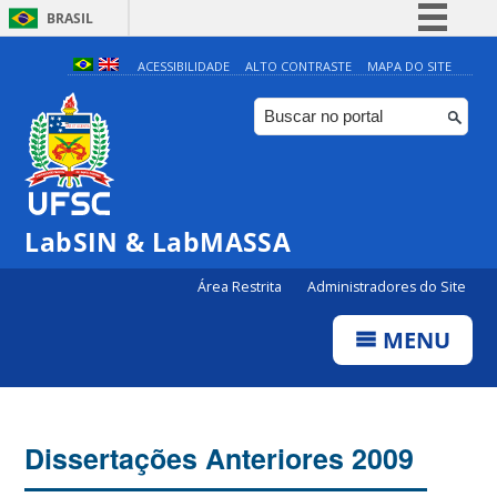
BRASIL
Simplifique!
ACESSIBILIDADE
ALTO CONTRASTE
MAPA DO SITE
Comunica BR
Participe
Acesso à informação
Legislação
LabSIN & LabMASSA
Canais
Área Restrita
Administradores do Site
MENU
Dissertações Anteriores 2009