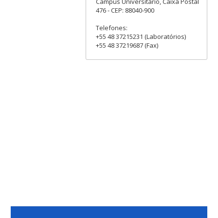
Campus Universitário, Caixa Postal
476 - CEP: 88040-900
Telefones:
+55 48 37215231 (Laboratórios)
+55 48 37219687 (Fax)