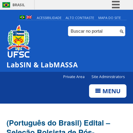
BRASIL
Simplifique!
ACESSIBILIDADE
ALTO CONTRASTE
MAPA DO SITE
Comunica BR
Participe
Acesso à informação
Legislação
LabSIN & LabMASSA
Canais
Private Area
Site Administrators
MENU
(Português do Brasil) Edital –
Seleção Bolsista de Pós-