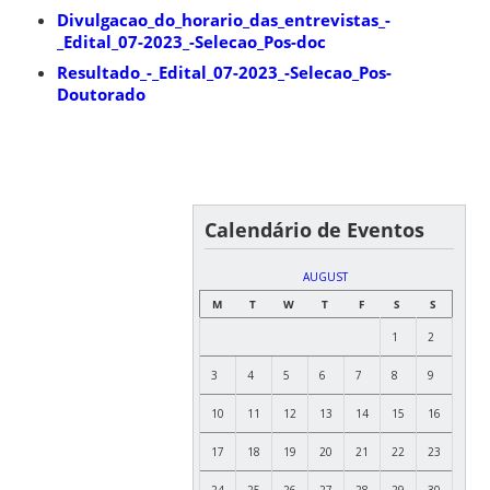
Divulgacao_do_horario_das_entrevistas_-
_Edital_07-2023_-Selecao_Pos-doc
Resultado_-_Edital_07-2023_-Selecao_Pos-
Doutorado
Calendário de Eventos
AUGUST
M
T
W
T
F
S
S
1
2
3
4
5
6
7
8
9
10
11
12
13
14
15
16
17
18
19
20
21
22
23
24
25
26
27
28
29
30